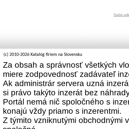
Ďalšie od
(c) 2010-2026 Katalóg firiem na Slovensku
Za obsah a správnosť všetkých vlo
miere zodpovednosť zadávateľ inz
Ak administrár servera uzná inzer
si právo takýto inzerát bez náhrad
Portál nemá nič spoločného s inzer
konajú vždy priamo s inzerentmi.
Z týmito vzniknutými obchodnými v