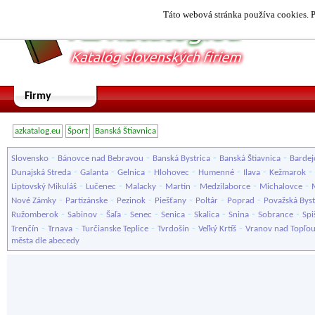
Táto webová stránka používa cookies. P
Firmy
azkatalog.eu
Šport
Banská Štiavnica
-
-
-
-
Slovensko
Bánovce nad Bebravou
Banská Bystrica
Banská Štiavnica
Bardej
-
-
-
-
-
-
-
Dunajská Streda
Galanta
Gelnica
Hlohovec
Humenné
Ilava
Kežmarok
-
-
-
-
-
-
Liptovský Mikuláš
Lučenec
Malacky
Martin
Medzilaborce
Michalovce
-
-
-
-
-
-
Nové Zámky
Partizánske
Pezinok
Piešťany
Poltár
Poprad
Považská Byst
-
-
-
-
-
-
-
-
Ružomberok
Sabinov
Šaľa
Senec
Senica
Skalica
Snina
Sobrance
Spi
-
-
-
-
-
Trenčín
Trnava
Turčianske Teplice
Tvrdošín
Veľký Krtíš
Vranov nad Topľo
města dle abecedy