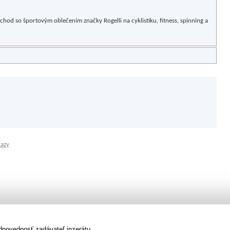
hod so športovým oblečením značky Rogelli na cyklistiku, fitness, spinning a
kazy
dpovednosť zadávateľ inzerátu.