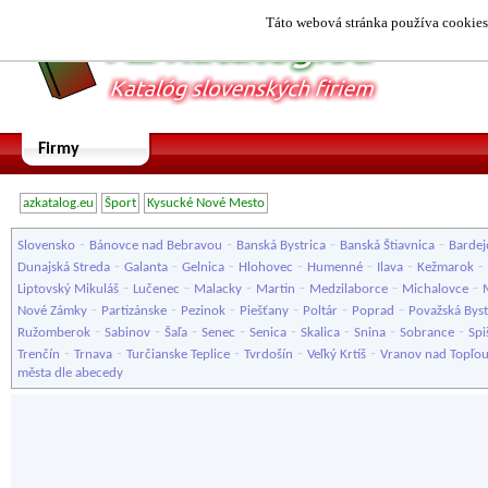
Táto webová stránka používa cookies.
Firmy
azkatalog.eu
Šport
Kysucké Nové Mesto
-
-
-
-
Slovensko
Bánovce nad Bebravou
Banská Bystrica
Banská Štiavnica
Bardej
-
-
-
-
-
-
-
Dunajská Streda
Galanta
Gelnica
Hlohovec
Humenné
Ilava
Kežmarok
-
-
-
-
-
-
Liptovský Mikuláš
Lučenec
Malacky
Martin
Medzilaborce
Michalovce
-
-
-
-
-
-
Nové Zámky
Partizánske
Pezinok
Piešťany
Poltár
Poprad
Považská Byst
-
-
-
-
-
-
-
-
Ružomberok
Sabinov
Šaľa
Senec
Senica
Skalica
Snina
Sobrance
Spi
-
-
-
-
-
Trenčín
Trnava
Turčianske Teplice
Tvrdošín
Veľký Krtíš
Vranov nad Topľo
města dle abecedy