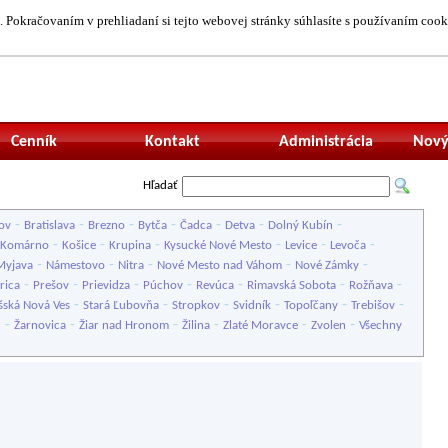
 Pokračovaním v prehliadaní si tejto webovej stránky súhlasíte s používaním cook
Neprihlásený uží
Cenník
Kontakt
Administrácia
Nový
Hľadať
-
-
-
-
-
-
-
ov
Bratislava
Brezno
Bytča
Čadca
Detva
Dolný Kubín
-
-
-
-
-
-
Komárno
Košice
Krupina
Kysucké Nové Mesto
Levice
Levoča
-
-
-
-
-
Myjava
Námestovo
Nitra
Nové Mesto nad Váhom
Nové Zámky
-
-
-
-
-
-
-
rica
Prešov
Prievidza
Púchov
Revúca
Rimavská Sobota
Rožňava
-
-
-
-
-
-
šská Nová Ves
Stará Ľubovňa
Stropkov
Svidník
Topoľčany
Trebišov
-
-
-
-
-
-
u
Žarnovica
Žiar nad Hronom
Žilina
Zlaté Moravce
Zvolen
Všechny