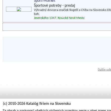
Šport-Market
Športové potreby - predaj
Výhradný dovozca značiek Rogelli a Chiba na Slovensko.Obc
beh.
Jesenského 1347, Kysucké Nové Mesto
Ďalšie od
(c) 2010-2026 Katalóg firiem na Slovensku
Za obsah a správnosť všetkých vložených inzerátov nesie v plnej miere zo