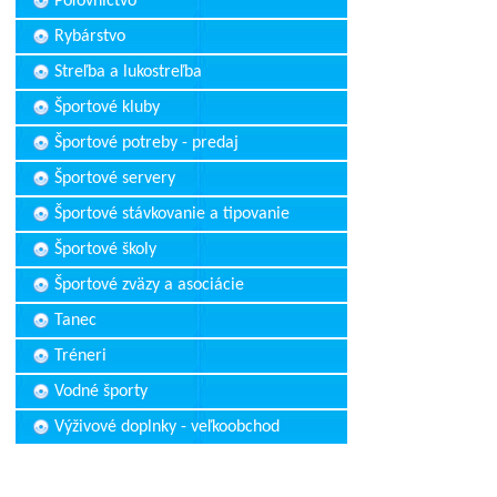
Poľovníctvo
Rybárstvo
Streľba a lukostreľba
Športové kluby
Športové potreby - predaj
Športové servery
Športové stávkovanie a tipovanie
Športové školy
Športové zväzy a asociácie
Tanec
Tréneri
Vodné športy
Výživové doplnky - veľkoobchod