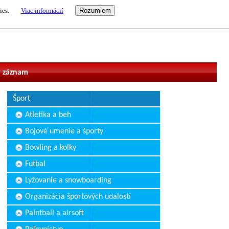
ies.
Viac informácií
vateľ
 záznam
Šport
Atletika a beh
Bojové umenie a športy
Bowling a kolky
Futbal
Lyžovanie a snowboarding
Organizácia športových udalostí
Paintball a airsoft