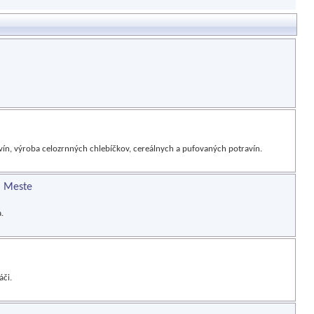
ín, výroba celozrnných chlebíčkov, cereálnych a pufovaných potravín.
m Meste
.
áči.