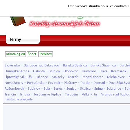
Táto webová stránka používa cookies. P
Firmy
azkatalog.eu
Šport
Trebišov
-
-
-
-
Slovensko
Bánovce nad Bebravou
Banská Bystrica
Banská Štiavnica
Bardej
-
-
-
-
-
-
-
Dunajská Streda
Galanta
Gelnica
Hlohovec
Humenné
Ilava
Kežmarok
-
-
-
-
-
-
Liptovský Mikuláš
Lučenec
Malacky
Martin
Medzilaborce
Michalovce
-
-
-
-
-
-
Nové Zámky
Partizánske
Pezinok
Piešťany
Poltár
Poprad
Považská Byst
-
-
-
-
-
-
-
-
Ružomberok
Sabinov
Šaľa
Senec
Senica
Skalica
Snina
Sobrance
Spi
-
-
-
-
-
Trenčín
Trnava
Turčianske Teplice
Tvrdošín
Veľký Krtíš
Vranov nad Topľo
města dle abecedy