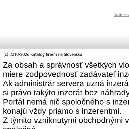
Ďalšie od
(c) 2010-2026 Katalóg firiem na Slovensku
Za obsah a správnosť všetkých vlo
miere zodpovednosť zadávateľ inz
Ak administrár servera uzná inzer
si právo takýto inzerát bez náhrad
Portál nemá nič spoločného s inzer
konajú vždy priamo s inzerentmi.
Z týmito vzniknutými obchodnými v