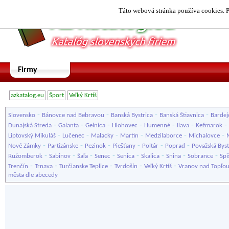
Táto webová stránka používa cookies. P
Firmy
azkatalog.eu
Šport
Veľký Krtíš
-
-
-
-
Slovensko
Bánovce nad Bebravou
Banská Bystrica
Banská Štiavnica
Bardej
-
-
-
-
-
-
-
Dunajská Streda
Galanta
Gelnica
Hlohovec
Humenné
Ilava
Kežmarok
-
-
-
-
-
-
Liptovský Mikuláš
Lučenec
Malacky
Martin
Medzilaborce
Michalovce
-
-
-
-
-
-
Nové Zámky
Partizánske
Pezinok
Piešťany
Poltár
Poprad
Považská Byst
-
-
-
-
-
-
-
-
Ružomberok
Sabinov
Šaľa
Senec
Senica
Skalica
Snina
Sobrance
Spi
-
-
-
-
-
Trenčín
Trnava
Turčianske Teplice
Tvrdošín
Veľký Krtíš
Vranov nad Topľo
města dle abecedy