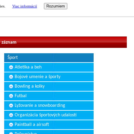
ies.
Viac informácií
vateľ
 záznam
Šport
Atletika a beh
Bojové umenie a športy
Bowling a kolky
Futbal
Lyžovanie a snowboarding
Organizácia športových udalostí
Paintball a airsoft