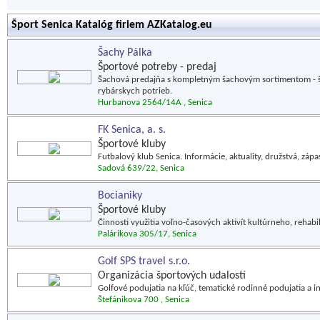
Šport Senica Katalóg firiem AZKatalog.eu
Šachy Pálka
Športové potreby - predaj
Šachová predajňa s kompletným šachovým sortimentom - šach
rybárskych potrieb.
Hurbanova 2564/14A , Senica
FK Senica, a. s.
Športové kluby
Futbalový klub Senica. Informácie, aktuality, družstvá, zápas
Sadová 639/22, Senica
Bocianiky
Športové kluby
Činnosti využitia voľno-časových aktivít kultúrneho, reha
Palárikova 305/17, Senica
Golf SPS travel s.r.o.
Organizácia športových udalostí
Golfové podujatia na kľúč, tematické rodinné podujatia a in
Štefánikova 700 , Senica