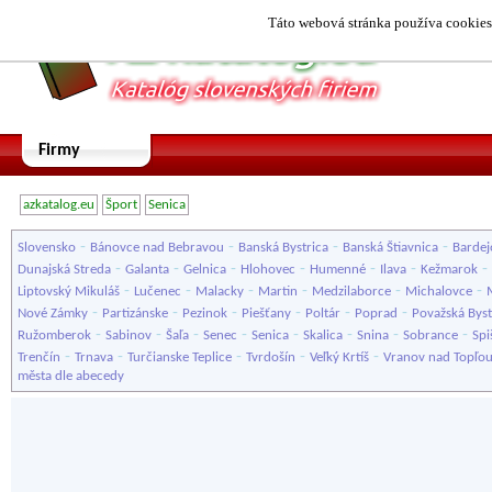
Táto webová stránka používa cookies.
Firmy
azkatalog.eu
Šport
Senica
-
-
-
-
Slovensko
Bánovce nad Bebravou
Banská Bystrica
Banská Štiavnica
Bardej
-
-
-
-
-
-
-
Dunajská Streda
Galanta
Gelnica
Hlohovec
Humenné
Ilava
Kežmarok
-
-
-
-
-
-
Liptovský Mikuláš
Lučenec
Malacky
Martin
Medzilaborce
Michalovce
-
-
-
-
-
-
Nové Zámky
Partizánske
Pezinok
Piešťany
Poltár
Poprad
Považská Byst
-
-
-
-
-
-
-
-
Ružomberok
Sabinov
Šaľa
Senec
Senica
Skalica
Snina
Sobrance
Spi
-
-
-
-
-
Trenčín
Trnava
Turčianske Teplice
Tvrdošín
Veľký Krtíš
Vranov nad Topľo
města dle abecedy