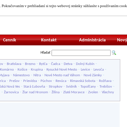
 Pokračovaním v prehliadaní si tejto webovej stránky súhlasíte s používaním cook
Neprihlásený uží
Cenník
Kontakt
Administrácia
Nový
Hľadať
-
-
-
-
-
-
-
ov
Bratislava
Brezno
Bytča
Čadca
Detva
Dolný Kubín
-
-
-
-
-
-
Komárno
Košice
Krupina
Kysucké Nové Mesto
Levice
Levoča
-
-
-
-
-
Myjava
Námestovo
Nitra
Nové Mesto nad Váhom
Nové Zámky
-
-
-
-
-
-
-
rica
Prešov
Prievidza
Púchov
Revúca
Rimavská Sobota
Rožňava
-
-
-
-
-
-
šská Nová Ves
Stará Ľubovňa
Stropkov
Svidník
Topoľčany
Trebišov
-
-
-
-
-
-
u
Žarnovica
Žiar nad Hronom
Žilina
Zlaté Moravce
Zvolen
Všechny