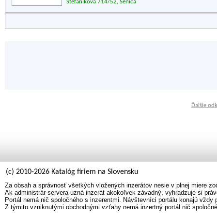
Štefánikova 714/52, Senica
Ďalšie od
(c) 2010-2026 Katalóg firiem na Slovensku
Za obsah a správnosť všetkých vložených inzerátov nesie v plnej miere zo
Ak administrár servera uzná inzerát akokoľvek závadný, vyhradzuje si práv
Portál nemá nič spoločného s inzerentmi. Návštevníci portálu konajú vždy 
Z týmito vzniknutými obchodnými vzťahy nemá inzertný portál nič spoločné