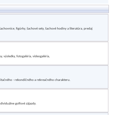
ovnice, figúrky, šachové sety, šachové hodiny a literatúra, predaj
y, výsledky, fotogaléria, videogaléria,
bilitačného - rekondičného a rekreačného charakteru.
dividuálne golfové zájazdy.