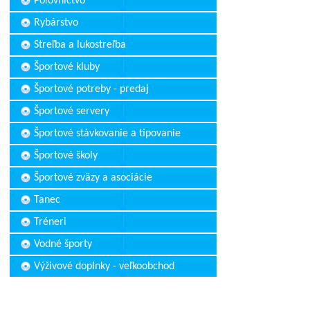
Poľovníctvo
Rybárstvo
Streľba a lukostreľba
Športové kluby
Športové potreby - predaj
Športové servery
Športové stávkovanie a tipovanie
Športové školy
Športové zväzy a asociácie
Tanec
Tréneri
Vodné športy
Výživové doplnky - veľkoobchod