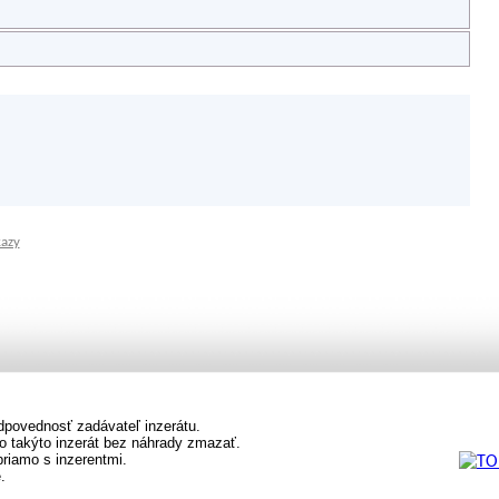
kazy
dpovednosť zadávateľ inzerátu.
o takýto inzerát bez náhrady zmazať.
priamo s inzerentmi.
.