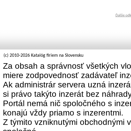
Ďalšie od
(c) 2010-2026 Katalóg firiem na Slovensku
Za obsah a správnosť všetkých vlo
miere zodpovednosť zadávateľ inz
Ak administrár servera uzná inzer
si právo takýto inzerát bez náhrad
Portál nemá nič spoločného s inzer
konajú vždy priamo s inzerentmi.
Z týmito vzniknutými obchodnými v