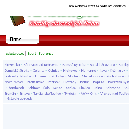
Táto webová stránka používa cookies. P
Firmy
azkatalog.eu
Šport
Sobrance
-
-
-
-
Slovensko
Bánovce nad Bebravou
Banská Bystrica
Banská Štiavnica
Bardej
-
-
-
-
-
-
-
Dunajská Streda
Galanta
Gelnica
Hlohovec
Humenné
Ilava
Kežmarok
-
-
-
-
-
-
Liptovský Mikuláš
Lučenec
Malacky
Martin
Medzilaborce
Michalovce
-
-
-
-
-
-
Nové Zámky
Partizánske
Pezinok
Piešťany
Poltár
Poprad
Považská Byst
-
-
-
-
-
-
-
-
Ružomberok
Sabinov
Šaľa
Senec
Senica
Skalica
Snina
Sobrance
Spi
-
-
-
-
-
Trenčín
Trnava
Turčianske Teplice
Tvrdošín
Veľký Krtíš
Vranov nad Topľo
města dle abecedy