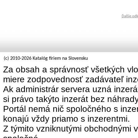
Ďalšie od
(c) 2010-2026 Katalóg firiem na Slovensku
Za obsah a správnosť všetkých vlo
miere zodpovednosť zadávateľ inz
Ak administrár servera uzná inzer
si právo takýto inzerát bez náhrad
Portál nemá nič spoločného s inzer
konajú vždy priamo s inzerentmi.
Z týmito vzniknutými obchodnými v