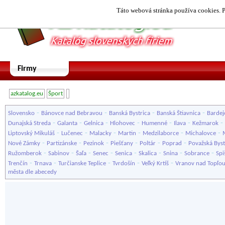
Táto webová stránka používa cookies. P
Firmy
azkatalog.eu
Šport
-
-
-
-
Slovensko
Bánovce nad Bebravou
Banská Bystrica
Banská Štiavnica
Bardej
-
-
-
-
-
-
-
Dunajská Streda
Galanta
Gelnica
Hlohovec
Humenné
Ilava
Kežmarok
-
-
-
-
-
-
Liptovský Mikuláš
Lučenec
Malacky
Martin
Medzilaborce
Michalovce
-
-
-
-
-
-
Nové Zámky
Partizánske
Pezinok
Piešťany
Poltár
Poprad
Považská Byst
-
-
-
-
-
-
-
-
Ružomberok
Sabinov
Šaľa
Senec
Senica
Skalica
Snina
Sobrance
Spi
-
-
-
-
-
Trenčín
Trnava
Turčianske Teplice
Tvrdošín
Veľký Krtíš
Vranov nad Topľo
města dle abecedy