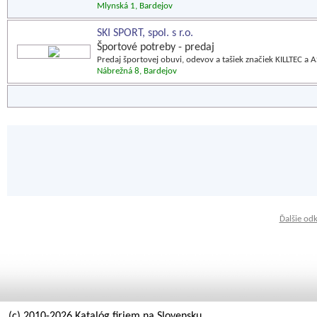
Mlynská 1, Bardejov
SKI SPORT, spol. s r.o.
Športové potreby - predaj
Predaj športovej obuvi, odevov a tašiek značiek KILLTEC a A
Nábrežná 8, Bardejov
Ďalšie od
(c) 2010-2026 Katalóg firiem na Slovensku