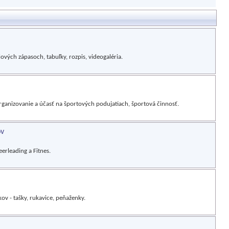
ových zápasoch, tabuľky, rozpis, videogaléria.
rganizovanie a účasť na športových podujatiach, športová činnosť.
ov
erleading a Fitnes.
ov - tašky, rukavice, peňaženky.