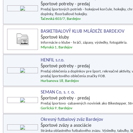
Športové potreby - predaj
Predaj športových potrieb - hokejové korčule, hokejky, chrán
doplnky, floorballové hokejky.
Ťačevská 603/7, Bardejov
BASKETBALOVÝ KLUB MLÁDEŽE BARDEJOV
Športové kluby
Informácie o klube - hráči, zápasy, výsledky, fotogaléria.
Mlynská 1, Bardejov
HENFIL s.r.o.
Športové potreby - predaj
Predaj oblečenia a doplnkov pre šport, rekreačné aktivit
predaj športového oblečenia značky FOB.
Hurbanova 18, Bardejov
SEMAN Co, s. r. o.
Športové potreby - predaj
Predaj športovo -zabavených noviniek ako Bikestepper, Stre
Gorlická 9, Bardejov
Okresný futbalový zväz Bardejov
Športové zväzy a asociácie
Stránka oblastného futbalového zväzu. Výsledky, tabuľky, šta