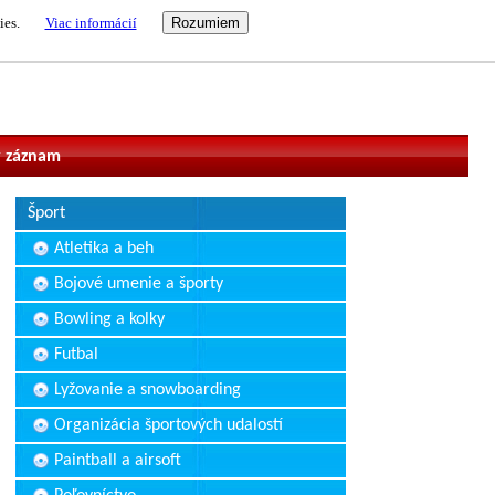
ies.
Viac informácií
vateľ
 záznam
Šport
Atletika a beh
Bojové umenie a športy
Bowling a kolky
Futbal
Lyžovanie a snowboarding
Organizácia športových udalostí
Paintball a airsoft