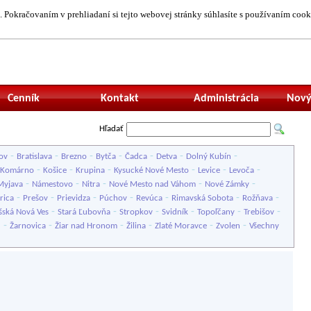
 Pokračovaním v prehliadaní si tejto webovej stránky súhlasíte s používaním cook
Neprihlásený uží
Cenník
Kontakt
Administrácia
Nový
Hľadať
-
-
-
-
-
-
-
ov
Bratislava
Brezno
Bytča
Čadca
Detva
Dolný Kubín
-
-
-
-
-
-
Komárno
Košice
Krupina
Kysucké Nové Mesto
Levice
Levoča
-
-
-
-
-
Myjava
Námestovo
Nitra
Nové Mesto nad Váhom
Nové Zámky
-
-
-
-
-
-
-
rica
Prešov
Prievidza
Púchov
Revúca
Rimavská Sobota
Rožňava
-
-
-
-
-
-
šská Nová Ves
Stará Ľubovňa
Stropkov
Svidník
Topoľčany
Trebišov
-
-
-
-
-
-
u
Žarnovica
Žiar nad Hronom
Žilina
Zlaté Moravce
Zvolen
Všechny