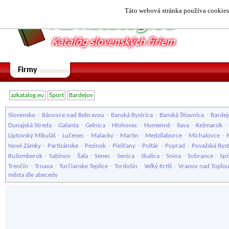
Táto webová stránka používa cookies.
Firmy
azkatalog.eu
Šport
Bardejov
-
-
-
-
Slovensko
Bánovce nad Bebravou
Banská Bystrica
Banská Štiavnica
Bardej
-
-
-
-
-
-
-
Dunajská Streda
Galanta
Gelnica
Hlohovec
Humenné
Ilava
Kežmarok
-
-
-
-
-
-
Liptovský Mikuláš
Lučenec
Malacky
Martin
Medzilaborce
Michalovce
-
-
-
-
-
-
Nové Zámky
Partizánske
Pezinok
Piešťany
Poltár
Poprad
Považská Byst
-
-
-
-
-
-
-
-
Ružomberok
Sabinov
Šaľa
Senec
Senica
Skalica
Snina
Sobrance
Spi
-
-
-
-
-
Trenčín
Trnava
Turčianske Teplice
Tvrdošín
Veľký Krtíš
Vranov nad Topľo
města dle abecedy