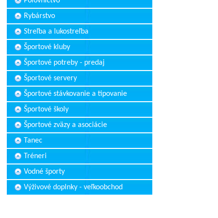
Poľovníctvo
Rybárstvo
Streľba a lukostreľba
Športové kluby
Športové potreby - predaj
Športové servery
Športové stávkovanie a tipovanie
Športové školy
Športové zväzy a asociácie
Tanec
Tréneri
Vodné športy
Výživové doplnky - veľkoobchod