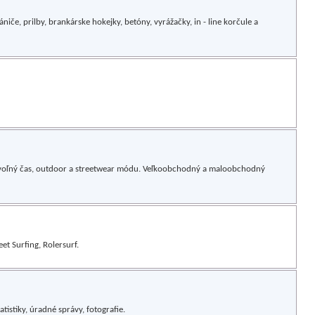
iče, prilby, brankárske hokejky, betóny, vyrážačky, in - line korčule a
y, voľný čas, outdoor a streetwear módu. Veľkoobchodný a maloobchodný
et Surfing, Rolersurf.
tistiky, úradné správy, fotografie.