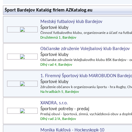
Šport Bardejov Katalóg firiem AZKatalog.eu
Mestský futbalový klub Bardejov
Športové kluby
Činnosť futbalového klubu, organizovanie a účasť na futbal
Družstevná 1, Bardejov
Občianske združenie Volejbalový klub Bardejov
Športové kluby
Občianske združenie Volejbalového klubu BŠK Bardejov - o
Dlhý rad 4, Bardejov
1. Firemný Športový klub MAROBUDON Bardej
Športové kluby
Združenie občanov k organizovaniu športu - hra Rugby, Che
Na hradbách 5, Bardejov
XANDRA, s.r.o.
Športové potreby - predaj
Predaj obuvi - športová, zimná, vychádzková obuv a doplnk
Dlhý rad 2/A, Bardejov
Monika Kukľová - Hockeyskopk-10