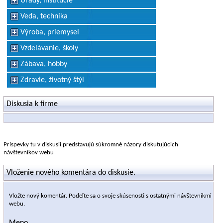
Úrady, inštitúcie
Veda, technika
Výroba, priemysel
Vzdelávanie, školy
Zábava, hobby
Zdravie, životný štýl
Diskusia k firme
Príspevky tu v diskusii predstavujú súkromné názory diskutujúcich
návštevníkov webu
Vloženie nového komentára do diskusie.
Vložte nový komentár. Podeľte sa o svoje skúsenosti s ostatnými návštevníkmi
webu.