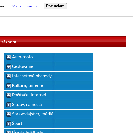
ies.
Viac informácií
vateľ
 záznam
Auto-moto
Cestovanie
Internetové obchody
Kultúra, umenie
Počítače, internet
Služby, remeslá
Spravodajstvo, médiá
Šport