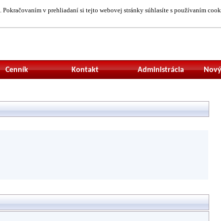
 Pokračovaním v prehliadaní si tejto webovej stránky súhlasíte s používaním cook
Neprihlásený uží
Cenník
Kontakt
Administrácia
Nový