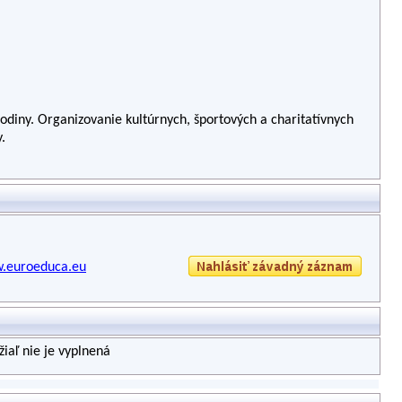
rodiny. Organizovanie kultúrnych, športových a charitatívnych
.
w.euroeduca.eu
iaľ nie je vyplnená