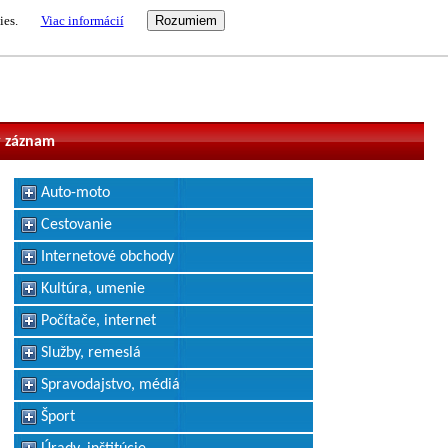
ies.
Viac informácií
vateľ
 záznam
Auto-moto
Cestovanie
Internetové obchody
Kultúra, umenie
Počítače, internet
Služby, remeslá
Spravodajstvo, médiá
Šport