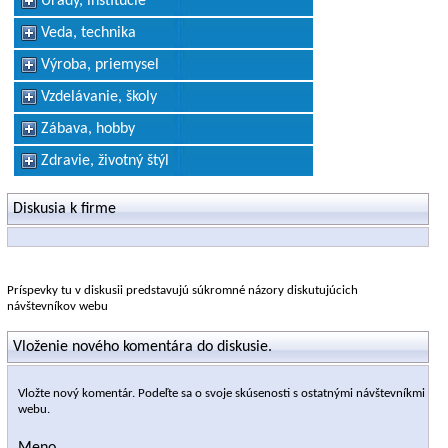
Úrady, inštitúcie
Veda, technika
Výroba, priemysel
Vzdelávanie, školy
Zábava, hobby
Zdravie, životný štýl
Diskusia k firme
Príspevky tu v diskusii predstavujú súkromné názory diskutujúcich
návštevníkov webu
Vloženie nového komentára do diskusie.
Vložte nový komentár. Podeľte sa o svoje skúsenosti s ostatnými návštevníkmi
webu.