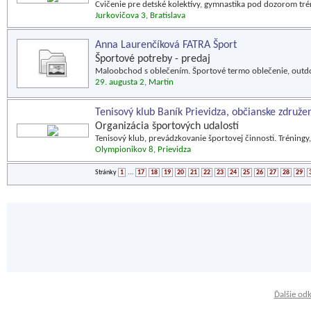
Cvičenie pre detské kolektívy, gymnastika pod dozorom tré
Jurkovičova 3, Bratislava
Anna Laurenčíková FATRA Šport
Športové potreby - predaj
Maloobchod s oblečením. Športové termo oblečenie, outdo
29. augusta 2, Martin
Tenisový klub Baník Prievidza, občianske združe
Organizácia športových udalostí
Tenisový klub, prevádzkovanie športovej činnosti. Tréningy
Olympionikov 8, Prievidza
Stránky
1
...
17
18
19
20
21
22
23
24
25
26
27
28
29
Ďalšie od