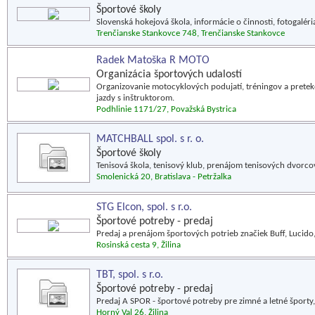
Športové školy
Slovenská hokejová škola, informácie o činnosti, fotogaléri
Trenčianske Stankovce 748, Trenčianske Stankovce
Radek Matoška R MOTO
Organizácia športových udalostí
Organizovanie motocyklových podujatí, tréningov a prete
jazdy s inštruktorom.
Podhlinie 1171/27, Považská Bystrica
MATCHBALL spol. s r. o.
Športové školy
Tenisová škola, tenisový klub, prenájom tenisových dvorco
Smolenická 20, Bratislava - Petržalka
STG Elcon, spol. s r.o.
Športové potreby - predaj
Predaj a prenájom športových potrieb značiek Buff, Lucido,
Rosinská cesta 9, Žilina
TBT, spol. s r.o.
Športové potreby - predaj
Predaj A SPOR - športové potreby pre zimné a letné športy,
Horný Val 26, Žilina