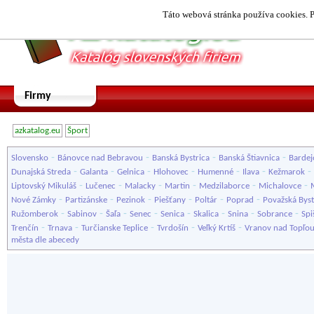
Táto webová stránka používa cookies. P
Firmy
azkatalog.eu
Šport
-
-
-
-
Slovensko
Bánovce nad Bebravou
Banská Bystrica
Banská Štiavnica
Bardej
-
-
-
-
-
-
-
Dunajská Streda
Galanta
Gelnica
Hlohovec
Humenné
Ilava
Kežmarok
-
-
-
-
-
-
Liptovský Mikuláš
Lučenec
Malacky
Martin
Medzilaborce
Michalovce
-
-
-
-
-
-
Nové Zámky
Partizánske
Pezinok
Piešťany
Poltár
Poprad
Považská Byst
-
-
-
-
-
-
-
-
Ružomberok
Sabinov
Šaľa
Senec
Senica
Skalica
Snina
Sobrance
Spi
-
-
-
-
-
Trenčín
Trnava
Turčianske Teplice
Tvrdošín
Veľký Krtíš
Vranov nad Topľo
města dle abecedy