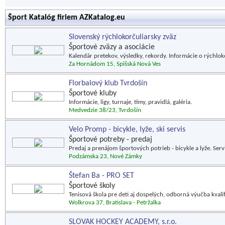
Šport Katalóg firiem AZKatalog.eu
Slovenský rýchlokorčuliarsky zväz
Športové zväzy a asociácie
Kalendár pretekov, výsledky, rekordy. Informácie o rýchlokor
Za Hornádom 15, Spišská Nová Ves
Florbalový klub Tvrdošín
Športové kluby
Informácie, ligy, turnaje, tímy, pravidlá, galéria.
Medvedzie 38/23, Tvrdošín
Velo Promp - bicykle, lyže, ski servis
Športové potreby - predaj
Predaj a prenájom športových potrieb - bicykle a lyže. Servis
Podzámska 23, Nové Zámky
Štefan Ba - PRO SET
Športové školy
Tenisová škola pre deti aj dospelých, odborná výučba kval
Wolkrova 37, Bratislava - Petržalka
SLOVAK HOCKEY ACADEMY, s.r.o.