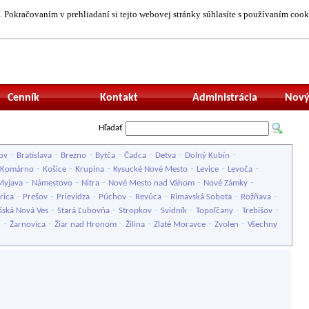
 Pokračovaním v prehliadaní si tejto webovej stránky súhlasíte s používaním cook
Neprihlásený uží
Cenník
Kontakt
Administrácia
Nový
Hľadať
-
-
-
-
-
-
-
ov
Bratislava
Brezno
Bytča
Čadca
Detva
Dolný Kubín
-
-
-
-
-
-
Komárno
Košice
Krupina
Kysucké Nové Mesto
Levice
Levoča
-
-
-
-
-
Myjava
Námestovo
Nitra
Nové Mesto nad Váhom
Nové Zámky
-
-
-
-
-
-
-
rica
Prešov
Prievidza
Púchov
Revúca
Rimavská Sobota
Rožňava
-
-
-
-
-
-
šská Nová Ves
Stará Ľubovňa
Stropkov
Svidník
Topoľčany
Trebišov
-
-
-
-
-
-
u
Žarnovica
Žiar nad Hronom
Žilina
Zlaté Moravce
Zvolen
Všechny