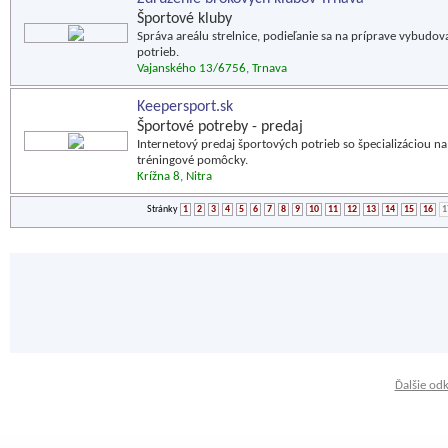
Športové kluby
Správa areálu strelnice, podieľanie sa na príprave vybudov
potrieb.
Vajanského 13/6756, Trnava
Keepersport.sk
Športové potreby - predaj
Internetový predaj športových potrieb so špecializáciou na
tréningové pomôcky.
Krížna 8, Nitra
Stránky
1
2
3
4
5
6
7
8
9
10
11
12
13
14
15
16
1
Ďalšie od