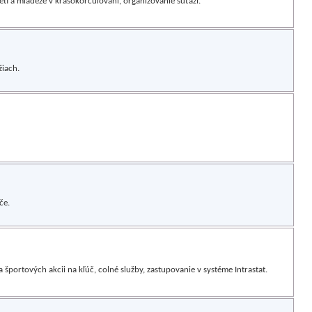
tí a mládeže v krasokorčuľovaní, organizovanie súťaží.
žiach.
če.
športových akcii na kľúč, colné služby, zastupovanie v systéme Intrastat.