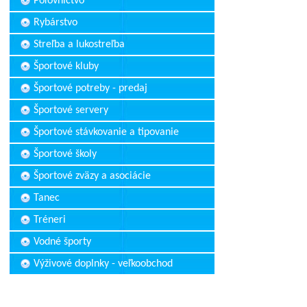
Poľovníctvo
Rybárstvo
Streľba a lukostreľba
Športové kluby
Športové potreby - predaj
Športové servery
Športové stávkovanie a tipovanie
Športové školy
Športové zväzy a asociácie
Tanec
Tréneri
Vodné športy
Výživové doplnky - veľkoobchod