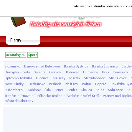
Táto webová stránka používa cookies.
Firmy
azkatalog.eu
Šport
-
-
-
-
Slovensko
Bánovce nad Bebravou
Banská Bystrica
Banská Štiavnica
Bardej
-
-
-
-
-
-
-
Dunajská Streda
Galanta
Gelnica
Hlohovec
Humenné
Ilava
Kežmarok
-
-
-
-
-
-
Liptovský Mikuláš
Lučenec
Malacky
Martin
Medzilaborce
Michalovce
-
-
-
-
-
-
Nové Zámky
Partizánske
Pezinok
Piešťany
Poltár
Poprad
Považská Byst
-
-
-
-
-
-
-
-
Ružomberok
Sabinov
Šaľa
Senec
Senica
Skalica
Snina
Sobrance
Spi
-
-
-
-
-
Trenčín
Trnava
Turčianske Teplice
Tvrdošín
Veľký Krtíš
Vranov nad Topľo
města dle abecedy