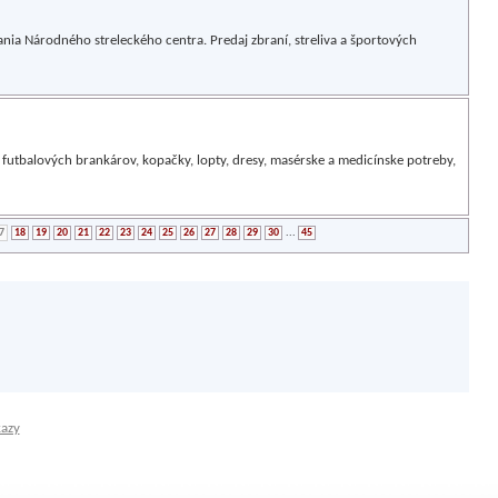
ania Národného streleckého centra. Predaj zbraní, streliva a športových
 futbalových brankárov, kopačky, lopty, dresy, masérske a medicínske potreby,
7
18
19
20
21
22
23
24
25
26
27
28
29
30
...
45
kazy