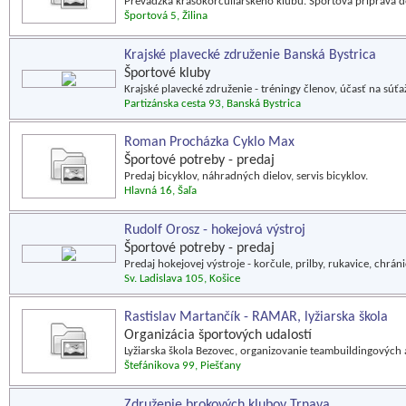
Prevádzka krasokorčuliarskeho klubu. Športová príprava de
Športová 5, Žilina
Krajské plavecké združenie Banská Bystrica
Športové kluby
Krajské plavecké združenie - tréningy členov, účasť na súťa
Partizánska cesta 93, Banská Bystrica
Roman Procházka Cyklo Max
Športové potreby - predaj
Predaj bicyklov, náhradných dielov, servis bicyklov.
Hlavná 16, Šaľa
Rudolf Orosz - hokejová výstroj
Športové potreby - predaj
Predaj hokejovej výstroje - korčule, prilby, rukavice, chráni
Sv. Ladislava 105, Košice
Rastislav Martančík - RAMAR, lyžiarska škola
Organizácia športových udalostí
Lyžiarska škola Bezovec, organizovanie teambuildingových a 
Štefánikova 99, Piešťany
Združenie brokových klubov Trnava