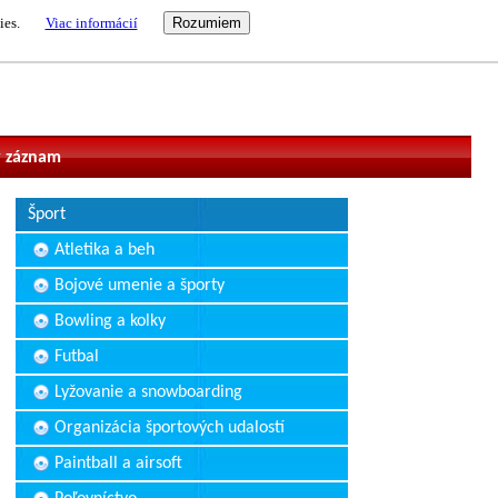
ies.
Viac informácií
vateľ
 záznam
Šport
Atletika a beh
Bojové umenie a športy
Bowling a kolky
Futbal
Lyžovanie a snowboarding
Organizácia športových udalostí
Paintball a airsoft