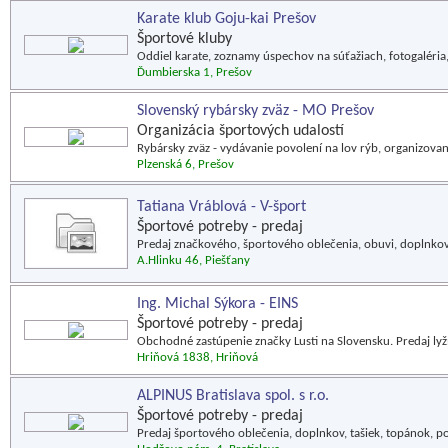
Karate klub Goju-kai Prešov
Športové kluby
Oddiel karate, zoznamy úspechov na súťažiach, fotogaléria,
Ďumbierska 1, Prešov
Slovenský rybársky zväz - MO Prešov
Organizácia športových udalostí
Rybársky zväz - vydávanie povolení na lov rýb, organizovani
Plzenská 6, Prešov
Tatiana Vráblová - V-šport
Športové potreby - predaj
Predaj značkového, športového oblečenia, obuvi, doplnkov
A.Hlinku 46, Piešťany
Ing. Michal Sýkora - EINS
Športové potreby - predaj
Obchodné zastúpenie značky Lusti na Slovensku. Predaj ly
Hriňová 1838, Hriňová
ALPINUS Bratislava spol. s r.o.
Športové potreby - predaj
Predaj športového oblečenia, doplnkov, tašiek, topánok, p