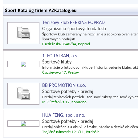
Šport Katalóg firiem AZKatalog.eu
Tenisový klub PERKINS POPRAD
Organizácia športových udalostí
Športový klub zameraný na rozvíjanie a zdokonaľovanie te
športových podujatí.
Partizánska 3540/84, Poprad
1. FC TATRAN, a.s.
Športové kluby
Informácie o futbalovom klube, história, vedenie klubu, akt
Čapajevova 47, Prešov
BB PROMOTION s.r.o.
Športové potreby - predaj
Predaj tenisových potrieb - tenisové rakety, tenisové výplety
M.R.Štefánika 12, Komárno
HUA FENG, spol. s r.o.
Športové potreby - predaj
Predaj oblečenia a obuvi- dámske, pánske a detské oblečeni
Trojičné námestie 191/11, Tvrdošín