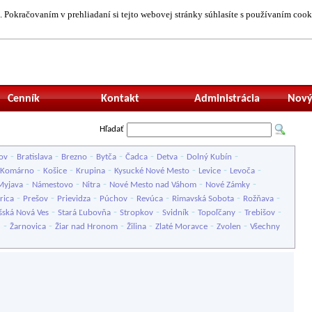
 Pokračovaním v prehliadaní si tejto webovej stránky súhlasíte s používaním cook
Neprihlásený uží
Cenník
Kontakt
Administrácia
Nový
Hľadať
-
-
-
-
-
-
-
ov
Bratislava
Brezno
Bytča
Čadca
Detva
Dolný Kubín
-
-
-
-
-
-
Komárno
Košice
Krupina
Kysucké Nové Mesto
Levice
Levoča
-
-
-
-
-
Myjava
Námestovo
Nitra
Nové Mesto nad Váhom
Nové Zámky
-
-
-
-
-
-
-
rica
Prešov
Prievidza
Púchov
Revúca
Rimavská Sobota
Rožňava
-
-
-
-
-
-
šská Nová Ves
Stará Ľubovňa
Stropkov
Svidník
Topoľčany
Trebišov
-
-
-
-
-
-
u
Žarnovica
Žiar nad Hronom
Žilina
Zlaté Moravce
Zvolen
Všechny