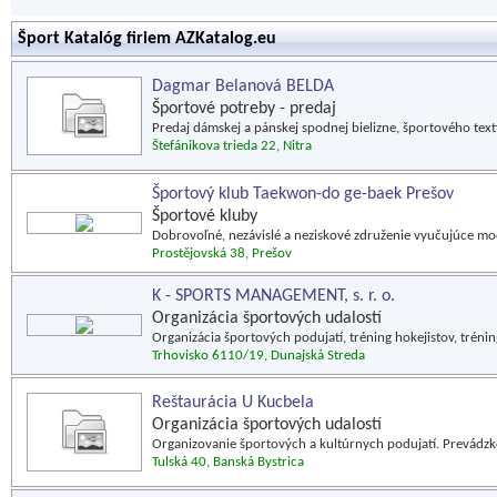
Šport Katalóg firiem AZKatalog.eu
Dagmar Belanová BELDA
Športové potreby - predaj
Predaj dámskej a pánskej spodnej bielizne, športového texti
Štefánikova trieda 22, Nitra
Športový klub Taekwon-do ge-baek Prešov
Športové kluby
Dobrovoľné, nezávislé a neziskové združenie vyučujúce 
Prostějovská 38, Prešov
K - SPORTS MANAGEMENT, s. r. o.
Organizácia športových udalostí
Organizácia športových podujatí, tréning hokejistov, tréni
Trhovisko 6110/19, Dunajská Streda
Reštaurácia U Kucbela
Organizácia športových udalostí
Organizovanie športových a kultúrnych podujatí. Prevádzk
Tulská 40, Banská Bystrica