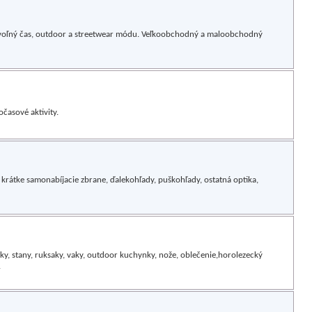
y, voľný čas, outdoor a streetwear módu. Veľkoobchodný a maloobchodný
časové aktivity.
krátke samonabíjacie zbrane, ďalekohľady, puškohľady, ostatná optika,
ky, stany, ruksaky, vaky, outdoor kuchynky, nože, oblečenie,horolezecký
.