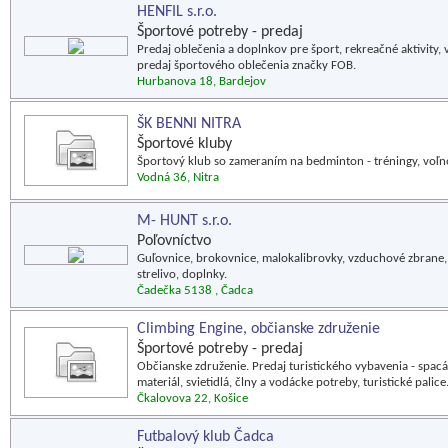
HENFIL s.r.o.
Športové potreby - predaj
Predaj oblečenia a doplnkov pre šport, rekreačné aktivit
predaj športového oblečenia značky FOB.
Hurbanova 18, Bardejov
ŠK BENNI NITRA
Športové kluby
Športový klub so zameraním na bedminton - tréningy, voľno
Vodná 36, Nitra
M- HUNT s.r.o.
Poľovníctvo
Guľovnice, brokovnice, malokalibrovky, vzduchové zbrane, 
strelivo, doplnky.
Čadečka 5138 , Čadca
Climbing Engine, občianske združenie
Športové potreby - predaj
Občianske združenie. Predaj turistického vybavenia - spacá
materiál, svietidlá, člny a vodácke potreby, turistické palice
Čkalovova 22, Košice
Futbalový klub Čadca