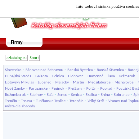
Táto webová stránka používa cookies.
Firmy
azkatalog.eu
Šport
-
-
-
-
Slovensko
Bánovce nad Bebravou
Banská Bystrica
Banská Štiavnica
Bardej
-
-
-
-
-
-
-
Dunajská Streda
Galanta
Gelnica
Hlohovec
Humenné
Ilava
Kežmarok
-
-
-
-
-
-
Liptovský Mikuláš
Lučenec
Malacky
Martin
Medzilaborce
Michalovce
-
-
-
-
-
-
Nové Zámky
Partizánske
Pezinok
Piešťany
Poltár
Poprad
Považská Byst
-
-
-
-
-
-
-
-
Ružomberok
Sabinov
Šaľa
Senec
Senica
Skalica
Snina
Sobrance
Spi
-
-
-
-
-
Trenčín
Trnava
Turčianske Teplice
Tvrdošín
Veľký Krtíš
Vranov nad Topľo
města dle abecedy