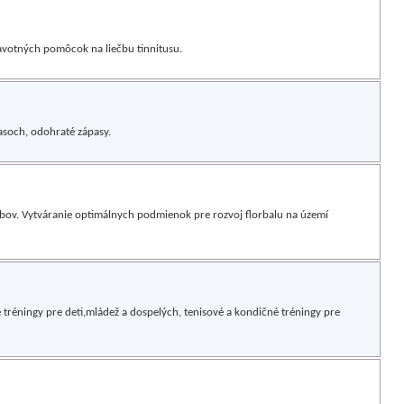
avotných pomôcok na liečbu tinnitusu.
asoch, odohraté zápasy.
ubov. Vytváranie optimálnych podmienok pre rozvoj florbalu na území
e tréningy pre deti,mládež a dospelých, tenisové a kondičné tréningy pre