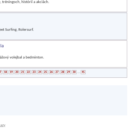
 tréningoch, histórií a akciách.
et Surfing, Rolersurf.
la
lážový volejbal a bedminton.
7
18
19
20
21
22
23
24
25
26
27
28
29
30
...
45
kazy