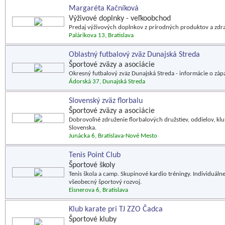
Margaréta Kačníková
Výživové doplnky - veľkoobchod
Predaj výživových doplnkov z prírodných produktov a zdr
Palárikova 13, Bratislava
Oblastný futbalový zväz Dunajská Streda
Športové zväzy a asociácie
Okresný futbalový zväz Dunajská Streda - informácie o záp
Ádorská 37, Dunajská Streda
Slovenský zväz florbalu
Športové zväzy a asociácie
Dobrovoľné združenie florbalových družstiev, oddielov, kl
Slovenska.
Junácka 6, Bratislava-Nové Mesto
Tenis Point Club
Športové školy
Tenis škola a camp. Skupinové kardio tréningy. Individuáln
všeobecný športový rozvoj.
Eisnerova 6, Bratislava
Klub karate pri TJ ZZO Čadca
Športové kluby