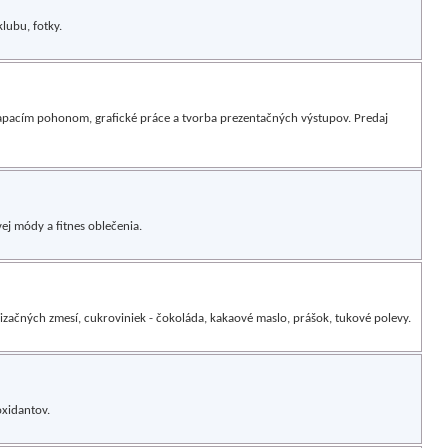
klubu, fotky.
šliapacím pohonom, grafické práce a tvorba prezentačných výstupov. Predaj
ej módy a fitnes oblečenia.
izačných zmesí, cukroviniek - čokoláda, kakaové maslo, prášok, tukové polevy.
oxidantov.