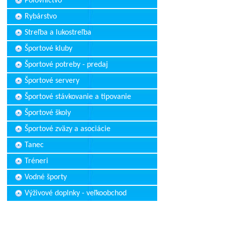
Poľovníctvo
Rybárstvo
Streľba a lukostreľba
Športové kluby
Športové potreby - predaj
Športové servery
Športové stávkovanie a tipovanie
Športové školy
Športové zväzy a asociácie
Tanec
Tréneri
Vodné športy
Výživové doplnky - veľkoobchod