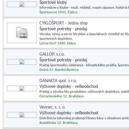
Športové kluby
Informácie o klube - muži, mládež, rozpis zápasov, história 
Športovcov 1941, Čadca
CYKLOŠPORT - Jedna stop
Športové potreby - predaj
Výroba, vývoj a servis bicyklov a špeciálnych vozidiel so 
športových doplnkov.
Lúčna štvrť 1680, Detva
GALLOP, s.r.o.
Športové potreby - predaj
Predaj športového oblečenia - klimatického prádla, športov
Dolná 37, Banská Bystrica
DANAKTA spol. s r.o.
Výživové doplnky - veľkoobchod
Predaj a výroba bio produktov, výživových doplnkov, stabil
Černyševského 12, Bratislava
Venner, s. r. o.
Výživové doplnky - veľkoobchod
Distribúcia talianskej praženej Fitness kávy s obsahom anti
Budatínska 12, Bratislava