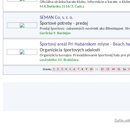
Oficiálna stránka karate klubu, informácie o karate, o klube,
M.R.Štefánika 2516/3, Čadca
SEMAN Co, s. r. o.
Športové potreby - predaj
Predaj športovo -zabavených noviniek ako Bikestepper, Stre
Gorlická 9, Bardejov
Športový areál Pri Habánskom mlyne - Beach ha
Organizácia športových udalostí
Organizácia turnajov. Prevádzkovanie športovej haly pre p
Lovinského 43, Bratislava
Stránky
1
2
3
4
5
6
7
8
9
10
11
12
13
14
15
16
1
Ďalšie od