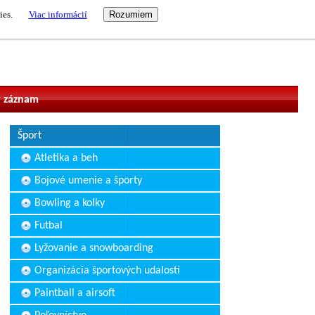
ies.
Viac informácií
vateľ
 záznam
Šport
Atletika a beh
Bojové umenie a športy
Bowling a kolky
Futbal
Lyžovanie a snowboarding
Organizácia športových udalostí
Paintball a airsoft