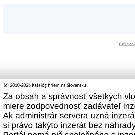
Ďalšie od
(c) 2010-2026 Katalóg firiem na Slovensku
Za obsah a správnosť všetkých vlo
miere zodpovednosť zadávateľ inz
Ak administrár servera uzná inzer
si právo takýto inzerát bez náhrad
Portál nemá nič spoločného s inzer