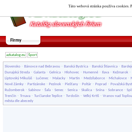
Táto webová stránka používa cookies. P
Firmy
azkatalog.eu
Šport
-
-
-
-
Slovensko
Bánovce nad Bebravou
Banská Bystrica
Banská Štiavnica
Bardej
-
-
-
-
-
-
-
Dunajská Streda
Galanta
Gelnica
Hlohovec
Humenné
Ilava
Kežmarok
-
-
-
-
-
-
Liptovský Mikuláš
Lučenec
Malacky
Martin
Medzilaborce
Michalovce
-
-
-
-
-
-
Nové Zámky
Partizánske
Pezinok
Piešťany
Poltár
Poprad
Považská Byst
-
-
-
-
-
-
-
-
Ružomberok
Sabinov
Šaľa
Senec
Senica
Skalica
Snina
Sobrance
Spi
-
-
-
-
-
Trenčín
Trnava
Turčianske Teplice
Tvrdošín
Veľký Krtíš
Vranov nad Topľo
města dle abecedy