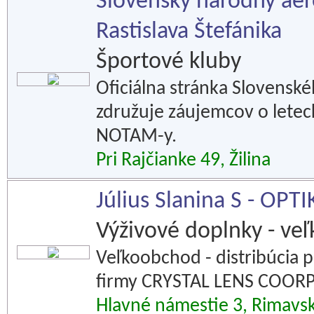
Slovenský národný aer
Rastislava Štefánika
Športové kluby
Oficiálna stránka Slovensk
združuje záujemcov o leteck
NOTAM-y.
Pri Rajčianke 49, Žilina
Július Slanina S - OPTI
Výživové doplnky - ve
Veľkoobchod - distribúcia 
firmy CRYSTAL LENS COOR
Hlavné námestie 3, Rimavs