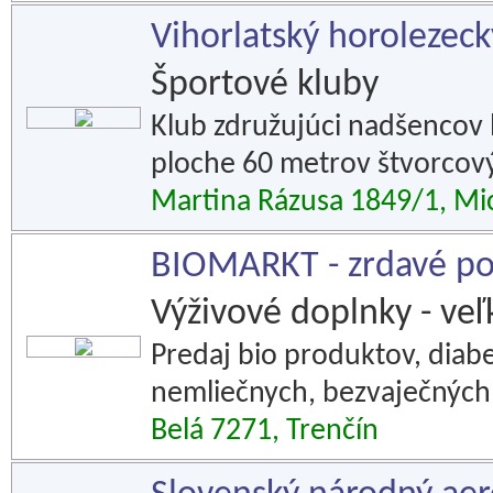
Vihorlatský horolezeck
Športové kluby
Klub združujúci nadšencov l
ploche 60 metrov štvorcov
Martina Rázusa 1849/1, Mi
BIOMARKT - zrdavé po
Výživové doplnky - ve
Predaj bio produktov, diab
nemliečnych, bezvaječných,
Belá 7271, Trenčín