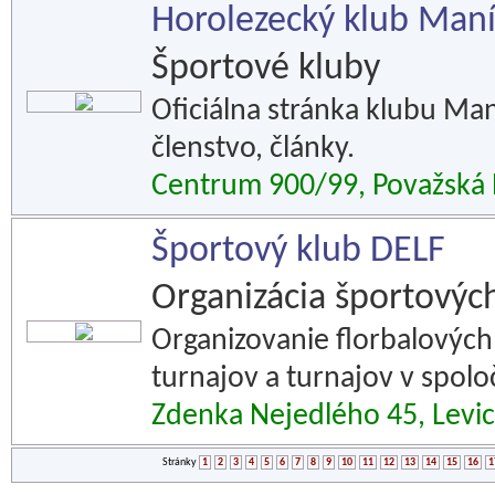
Horolezecký klub Man
Športové kluby
Oficiálna stránka klubu Man
členstvo, články.
Centrum 900/99, Považská 
Športový klub DELF
Organizácia športových
Organizovanie florbalových
turnajov a turnajov v spol
Zdenka Nejedlého 45, Levi
Stránky
1
2
3
4
5
6
7
8
9
10
11
12
13
14
15
16
1