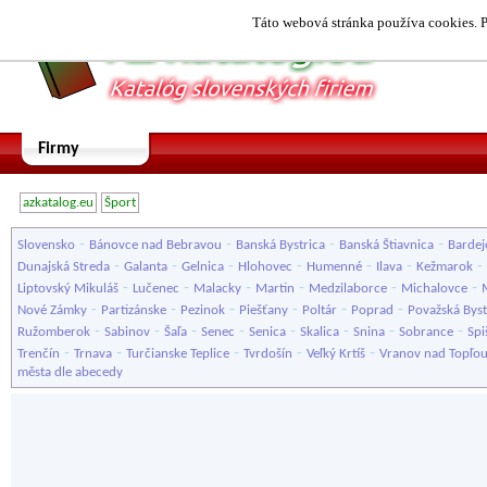
Táto webová stránka používa cookies. P
Firmy
azkatalog.eu
Šport
-
-
-
-
Slovensko
Bánovce nad Bebravou
Banská Bystrica
Banská Štiavnica
Bardej
-
-
-
-
-
-
-
Dunajská Streda
Galanta
Gelnica
Hlohovec
Humenné
Ilava
Kežmarok
-
-
-
-
-
-
Liptovský Mikuláš
Lučenec
Malacky
Martin
Medzilaborce
Michalovce
-
-
-
-
-
-
Nové Zámky
Partizánske
Pezinok
Piešťany
Poltár
Poprad
Považská Byst
-
-
-
-
-
-
-
-
Ružomberok
Sabinov
Šaľa
Senec
Senica
Skalica
Snina
Sobrance
Spi
-
-
-
-
-
Trenčín
Trnava
Turčianske Teplice
Tvrdošín
Veľký Krtíš
Vranov nad Topľo
města dle abecedy