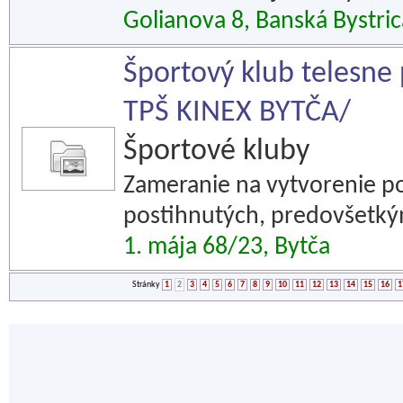
Golianova 8, Banská Bystric
Športový klub telesne
TPŠ KINEX BYTČA/
Športové kluby
Zameranie na vytvorenie p
postihnutých, predovšetkým 
1. mája 68/23, Bytča
Stránky
1
2
3
4
5
6
7
8
9
10
11
12
13
14
15
16
1