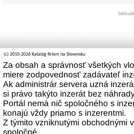
Ďalšie od
(c) 2010-2026 Katalóg firiem na Slovensku
Za obsah a správnosť všetkých vlo
miere zodpovednosť zadávateľ inz
Ak administrár servera uzná inzer
si právo takýto inzerát bez náhrad
Portál nemá nič spoločného s inzer
konajú vždy priamo s inzerentmi.
Z týmito vzniknutými obchodnými v
spoločné.