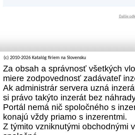
Ďalšie od
(c) 2010-2026 Katalóg firiem na Slovensku
Za obsah a správnosť všetkých vlo
miere zodpovednosť zadávateľ inz
Ak administrár servera uzná inzer
si právo takýto inzerát bez náhrad
Portál nemá nič spoločného s inzer
konajú vždy priamo s inzerentmi.
Z týmito vzniknutými obchodnými v