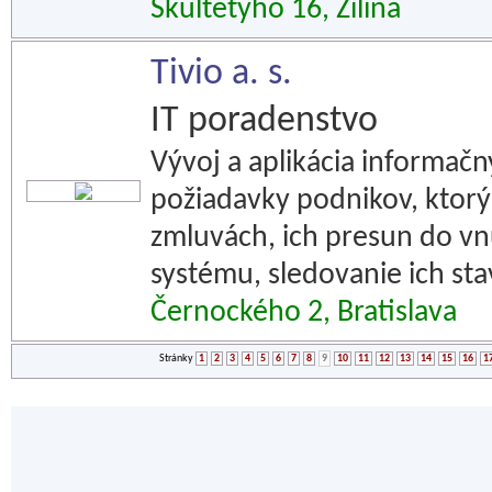
Škultétyho 16, Žilina
Tivio a. s.
IT poradenstvo
Vývoj a aplikácia informač
požiadavky podnikov, ktorý 
zmluvách, ich presun do 
systému, sledovanie ich sta
Černockého 2, Bratislava
Stránky
1
2
3
4
5
6
7
8
9
10
11
12
13
14
15
16
1