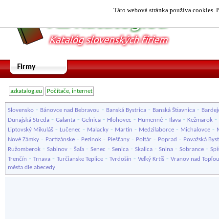
Táto webová stránka používa cookies. P
Firmy
azkatalog.eu
Počítače, internet
-
-
-
-
Slovensko
Bánovce nad Bebravou
Banská Bystrica
Banská Štiavnica
Bardej
-
-
-
-
-
-
-
Dunajská Streda
Galanta
Gelnica
Hlohovec
Humenné
Ilava
Kežmarok
-
-
-
-
-
-
Liptovský Mikuláš
Lučenec
Malacky
Martin
Medzilaborce
Michalovce
-
-
-
-
-
-
Nové Zámky
Partizánske
Pezinok
Piešťany
Poltár
Poprad
Považská Byst
-
-
-
-
-
-
-
-
Ružomberok
Sabinov
Šaľa
Senec
Senica
Skalica
Snina
Sobrance
Spi
-
-
-
-
-
Trenčín
Trnava
Turčianske Teplice
Tvrdošín
Veľký Krtíš
Vranov nad Topľo
města dle abecedy