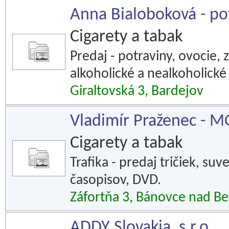
Anna Bialoboková - po
Cigarety a tabak
Predaj - potraviny, ovocie,
alkoholické a nealkoholick
Giraltovská 3, Bardejov
Vladimír Praženec - M
Cigarety a tabak
Trafika - predaj tričiek, su
časopisov, DVD.
Záfortňa 3, Bánovce nad B
ADDY Slovakia, s.r.o.