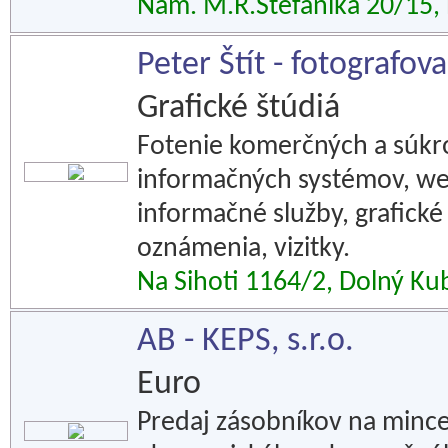
Nám. M.R.Štefánika 20/15,
Peter Štít - fotografov
Grafické štúdiá
Fotenie komerčných a súkrom
informačných systémov, web
informačné služby, grafické
oznámenia, vizitky.
Na Sihoti 1164/2, Dolný Ku
AB - KEPS, s.r.o.
Euro
Predaj zásobníkov na mince