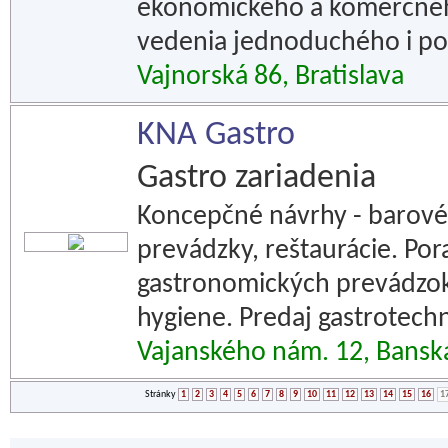
ekonomického a komerčnéh
vedenia jednoduchého i po
Vajnorská 86, Bratislava
KNA Gastro
Gastro zariadenia
Koncepčné návrhy - barové 
prevádzky, reštaurácie. Po
gastronomických prevádzok,
hygiene. Predaj gastrotechn
Vajanského nám. 12, Banská
Stránky
1
2
3
4
5
6
7
8
9
10
11
12
13
14
15
16
1