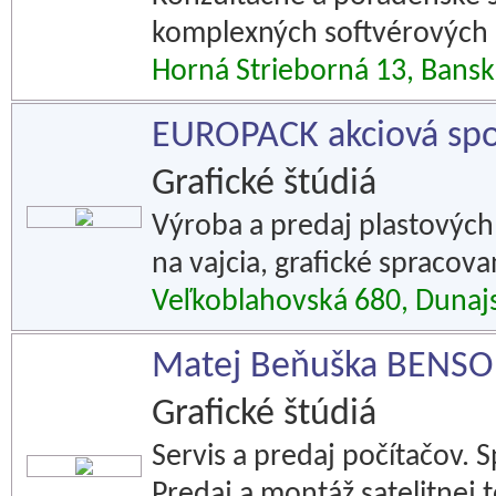
komplexných softvérových r
Horná Strieborná 13, Bansk
EUROPACK akciová spo
Grafické štúdiá
Výroba a predaj plastových 
na vajcia, grafické spracov
Veľkoblahovská 680, Dunaj
Matej Beňuška BENSO
Grafické štúdiá
Servis a predaj počítačov. S
Predaj a montáž satelitnej t