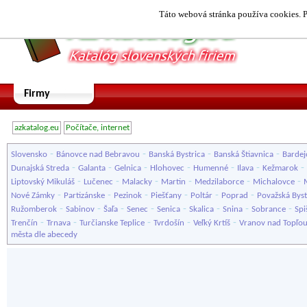
Táto webová stránka používa cookies. P
Firmy
azkatalog.eu
Počítače, internet
-
-
-
-
Slovensko
Bánovce nad Bebravou
Banská Bystrica
Banská Štiavnica
Bardej
-
-
-
-
-
-
-
Dunajská Streda
Galanta
Gelnica
Hlohovec
Humenné
Ilava
Kežmarok
-
-
-
-
-
-
Liptovský Mikuláš
Lučenec
Malacky
Martin
Medzilaborce
Michalovce
-
-
-
-
-
-
Nové Zámky
Partizánske
Pezinok
Piešťany
Poltár
Poprad
Považská Byst
-
-
-
-
-
-
-
-
Ružomberok
Sabinov
Šaľa
Senec
Senica
Skalica
Snina
Sobrance
Spi
-
-
-
-
-
Trenčín
Trnava
Turčianske Teplice
Tvrdošín
Veľký Krtíš
Vranov nad Topľo
města dle abecedy