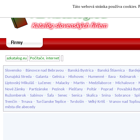
Táto webová stránka používa cookies. P
Firmy
azkatalog.eu
Počítače, internet
-
-
-
-
Slovensko
Bánovce nad Bebravou
Banská Bystrica
Banská Štiavnica
Bardej
-
-
-
-
-
-
-
Dunajská Streda
Galanta
Gelnica
Hlohovec
Humenné
Ilava
Kežmarok
-
-
-
-
-
-
Liptovský Mikuláš
Lučenec
Malacky
Martin
Medzilaborce
Michalovce
-
-
-
-
-
-
Nové Zámky
Partizánske
Pezinok
Piešťany
Poltár
Poprad
Považská Byst
-
-
-
-
-
-
-
-
Ružomberok
Sabinov
Šaľa
Senec
Senica
Skalica
Snina
Sobrance
Spi
-
-
-
-
-
Trenčín
Trnava
Turčianske Teplice
Tvrdošín
Veľký Krtíš
Vranov nad Topľo
města dle abecedy