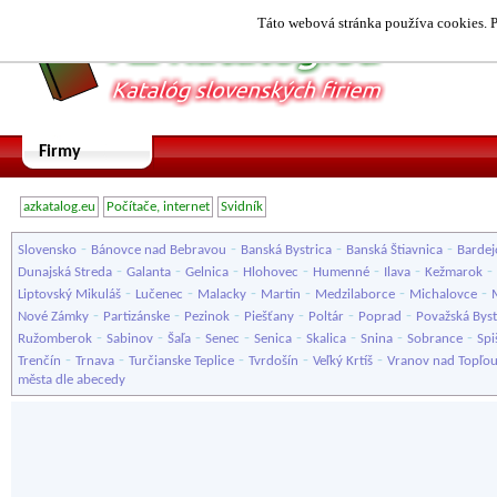
Táto webová stránka používa cookies. P
Firmy
azkatalog.eu
Počítače, internet
Svidník
-
-
-
-
Slovensko
Bánovce nad Bebravou
Banská Bystrica
Banská Štiavnica
Bardej
-
-
-
-
-
-
-
Dunajská Streda
Galanta
Gelnica
Hlohovec
Humenné
Ilava
Kežmarok
-
-
-
-
-
-
Liptovský Mikuláš
Lučenec
Malacky
Martin
Medzilaborce
Michalovce
-
-
-
-
-
-
Nové Zámky
Partizánske
Pezinok
Piešťany
Poltár
Poprad
Považská Byst
-
-
-
-
-
-
-
-
Ružomberok
Sabinov
Šaľa
Senec
Senica
Skalica
Snina
Sobrance
Spi
-
-
-
-
-
Trenčín
Trnava
Turčianske Teplice
Tvrdošín
Veľký Krtíš
Vranov nad Topľo
města dle abecedy