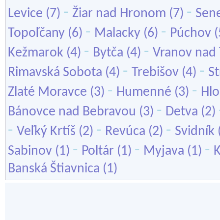
-
-
Levice
(7)
Žiar nad Hronom
(7)
Sen
-
-
Topoľčany
(6)
Malacky
(6)
Púchov
(
-
-
Kežmarok
(4)
Bytča
(4)
Vranov nad
-
-
Rimavská Sobota
(4)
Trebišov
(4)
S
-
-
Zlaté Moravce
(3)
Humenné
(3)
Hl
-
Bánovce nad Bebravou
(3)
Detva
(2)
-
-
-
Veľký Krtíš
(2)
Revúca
(2)
Svidník
-
-
-
Sabinov
(1)
Poltár
(1)
Myjava
(1)
K
Banská Štiavnica
(1)