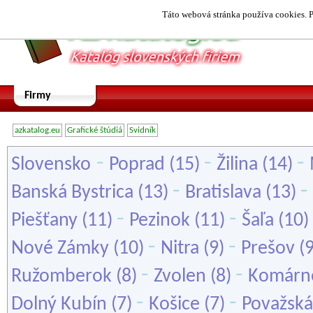
Táto webová stránka používa cookies. P
Firmy
azkatalog.eu
Grafické štúdiá
Svidník
-
-
-
Slovensko
Poprad
(15)
Žilina
(14)
-
-
Banská Bystrica
(13)
Bratislava
(13)
-
-
Piešťany
(11)
Pezinok
(11)
Šaľa
(10)
-
-
Nové Zámky
(10)
Nitra
(9)
Prešov
(
-
-
Ružomberok
(8)
Zvolen
(8)
Komárn
-
-
Dolný Kubín
(7)
Košice
(7)
Považská