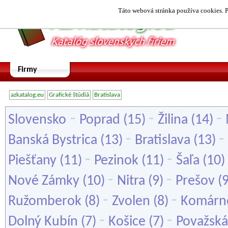
Táto webová stránka používa cookies. P
Firmy
azkatalog.eu
Grafické štúdiá
Bratislava
-
-
-
Slovensko
Poprad
(15)
Žilina
(14)
-
-
Banská Bystrica
(13)
Bratislava
(13)
-
-
Piešťany
(11)
Pezinok
(11)
Šaľa
(10)
-
-
Nové Zámky
(10)
Nitra
(9)
Prešov
(
-
-
Ružomberok
(8)
Zvolen
(8)
Komárn
-
-
Dolný Kubín
(7)
Košice
(7)
Považská