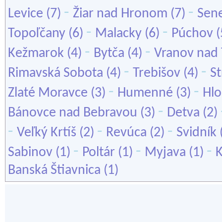
-
-
Levice
(7)
Žiar nad Hronom
(7)
Sen
-
-
Topoľčany
(6)
Malacky
(6)
Púchov
(
-
-
Kežmarok
(4)
Bytča
(4)
Vranov nad
-
-
Rimavská Sobota
(4)
Trebišov
(4)
S
-
-
Zlaté Moravce
(3)
Humenné
(3)
Hl
-
Bánovce nad Bebravou
(3)
Detva
(2)
-
-
-
Veľký Krtíš
(2)
Revúca
(2)
Svidník
-
-
-
Sabinov
(1)
Poltár
(1)
Myjava
(1)
K
Banská Štiavnica
(1)