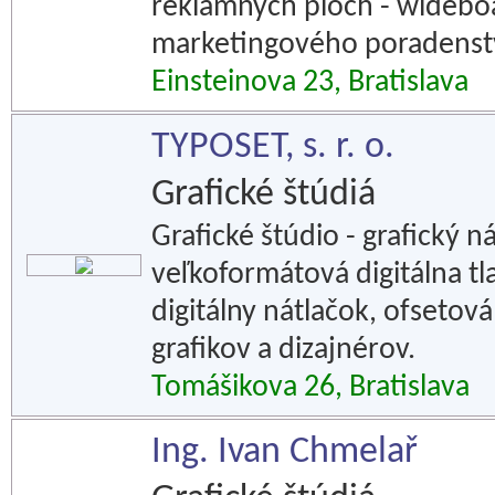
reklamných plôch - widebo
marketingového poradenst
Einsteinova 23, Bratislava
TYPOSET, s. r. o.
Grafické štúdiá
Grafické štúdio - grafický n
veľkoformátová digitálna tlač
digitálny nátlačok, ofsetová
grafikov a dizajnérov.
Tomášikova 26, Bratislava
Ing. Ivan Chmelař