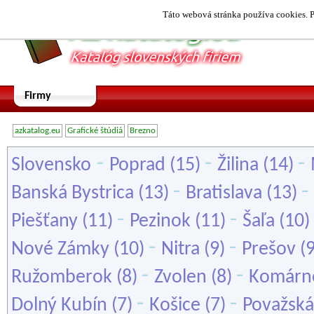
Táto webová stránka používa cookies. P
Firmy
azkatalog.eu
Grafické štúdiá
Brezno
-
-
-
Slovensko
Poprad
(15)
Žilina
(14)
-
-
Banská Bystrica
(13)
Bratislava
(13)
-
-
Piešťany
(11)
Pezinok
(11)
Šaľa
(10)
-
-
Nové Zámky
(10)
Nitra
(9)
Prešov
(
-
-
Ružomberok
(8)
Zvolen
(8)
Komárn
-
-
Dolný Kubín
(7)
Košice
(7)
Považská