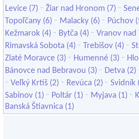
-
-
Levice
(7)
Žiar nad Hronom
(7)
Sen
-
-
Topoľčany
(6)
Malacky
(6)
Púchov
(
-
-
Kežmarok
(4)
Bytča
(4)
Vranov nad
-
-
Rimavská Sobota
(4)
Trebišov
(4)
S
-
-
Zlaté Moravce
(3)
Humenné
(3)
Hl
-
Bánovce nad Bebravou
(3)
Detva
(2)
-
-
-
Veľký Krtíš
(2)
Revúca
(2)
Svidník
-
-
-
Sabinov
(1)
Poltár
(1)
Myjava
(1)
K
Banská Štiavnica
(1)