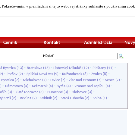
 Pokračovaním v prehliadaní si tejto webovej stránky súhlasíte s používaním cook
Neprihlásený uží
Cenník
Kontakt
Administrácia
Nový
Hľadať
-
-
-
-
á Bystrica
(13)
Bratislava
(13)
Liptovský Mikuláš
(12)
Piešťany
(11)
-
-
-
-
-
9)
Prešov
(9)
Spišská Nová Ves
(9)
Ružomberok
(8)
Zvolen
(8)
-
-
-
-
-
 Bystrica
(7)
Michalovce
(7)
Levice
(7)
Žiar nad Hronom
(7)
Senec
(7)
-
-
-
-
-
4)
Námestovo
(4)
Kežmarok
(4)
Bytča
(4)
Vranov nad Topľou
(4)
-
-
-
-
ošín
(3)
Zlaté Moravce
(3)
Humenné
(3)
Hlohovec
(3)
-
-
-
-
-
ký Krtíš
(2)
Revúca
(2)
Svidník
(2)
Stará Ľubovňa
(2)
Snina
(1)
)