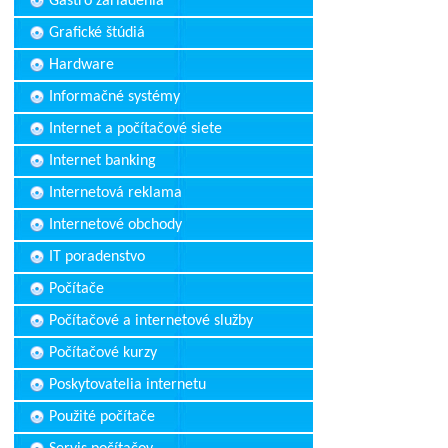
Gastro zariadenia
Grafické štúdiá
Hardware
Informačné systémy
Internet a počítačové siete
Internet banking
Internetová reklama
Internetové obchody
IT poradenstvo
Počítače
Počítačové a internetové služby
Počítačové kurzy
Poskytovatelia internetu
Použité počítače