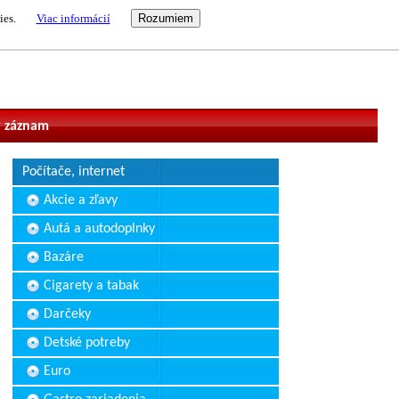
ies.
Viac informácií
vateľ
 záznam
Počítače, internet
Akcie a zľavy
Autá a autodoplnky
Bazáre
Cigarety a tabak
Darčeky
Detské potreby
Euro