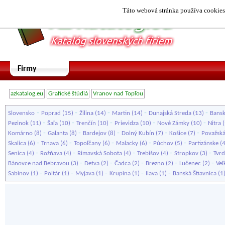
Táto webová stránka používa cookies.
Firmy
azkatalog.eu
Grafické štúdiá
Vranov nad Topľou
-
-
-
-
-
Slovensko
Poprad
(15)
Žilina
(14)
Martin
(14)
Dunajská Streda
(13)
Bansk
-
-
-
-
-
Pezinok
(11)
Šaľa
(10)
Trenčín
(10)
Prievidza
(10)
Nové Zámky
(10)
Nitra
(
-
-
-
-
-
Komárno
(8)
Galanta
(8)
Bardejov
(8)
Dolný Kubín
(7)
Košice
(7)
Považská
-
-
-
-
-
Skalica
(6)
Trnava
(6)
Topoľčany
(6)
Malacky
(6)
Púchov
(5)
Partizánske
(
-
-
-
-
-
Senica
(4)
Rožňava
(4)
Rimavská Sobota
(4)
Trebišov
(4)
Stropkov
(3)
Tvrd
-
-
-
-
-
Bánovce nad Bebravou
(3)
Detva
(2)
Čadca
(2)
Brezno
(2)
Lučenec
(2)
Veľ
-
-
-
-
-
Sabinov
(1)
Poltár
(1)
Myjava
(1)
Krupina
(1)
Ilava
(1)
Banská Štiavnica
(1