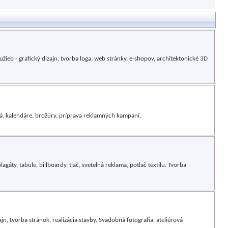
žieb - grafický dizajn, tvorba loga, web stránky, e-shopov, architektonické 3D
ogá, kalendáre, brožúry, príprava reklamných kampaní.
gáty, tabule, billboardy, tlač, svetelná reklama, potlač textilu. Tvorba
ajn, tvorba stránok, realizácia stavby. Svadobná fotografia, ateliérová