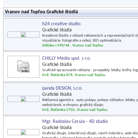
Vranov nad Topľou Grafické štúdiá
h24 creative studio
Grafické štúdiá
Kreatívne štúdio v oblasti reklamných a reprezentačných slu
vizualizácie, fotografie a videá, SEO optimalizácia.
Sídlisko I 990/46 , Vranov nad Topľou
CHILLY Média spol. s r.o.
Grafické štúdiá
Grafické spracovanie reklamy - prospekty, letáky, knihy, l
M.R. Štefánika 876, Vranov nad Topľou
panda DESIGN, s.r.o.
Grafické štúdiá
Reklamná agentúra - auto polepy, polepy výkladov, letáky, pla
webstránok, e-shopov, grafický dizajn.
M.R. Štefánika 2702, Vranov nad Topľou
Mgr. Radoslav Cerula - 4D studio
Grafické štúdiá
Grafický dizajn, interiérový dizajn, návrh interiéru, web diz