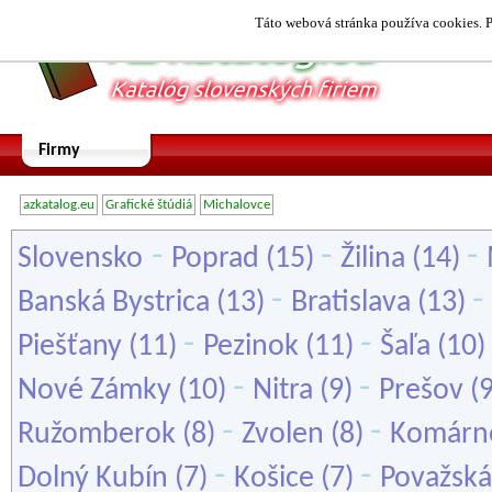
Táto webová stránka používa cookies. P
Firmy
azkatalog.eu
Grafické štúdiá
Michalovce
-
-
-
Slovensko
Poprad
(15)
Žilina
(14)
-
-
Banská Bystrica
(13)
Bratislava
(13)
-
-
Piešťany
(11)
Pezinok
(11)
Šaľa
(10)
-
-
Nové Zámky
(10)
Nitra
(9)
Prešov
(
-
-
Ružomberok
(8)
Zvolen
(8)
Komárn
-
-
Dolný Kubín
(7)
Košice
(7)
Považská