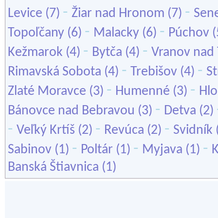
-
-
Levice
(7)
Žiar nad Hronom
(7)
Sen
-
-
Topoľčany
(6)
Malacky
(6)
Púchov
(
-
-
Kežmarok
(4)
Bytča
(4)
Vranov nad
-
-
Rimavská Sobota
(4)
Trebišov
(4)
S
-
-
Zlaté Moravce
(3)
Humenné
(3)
Hl
-
Bánovce nad Bebravou
(3)
Detva
(2)
-
-
-
Veľký Krtíš
(2)
Revúca
(2)
Svidník
-
-
-
Sabinov
(1)
Poltár
(1)
Myjava
(1)
K
Banská Štiavnica
(1)