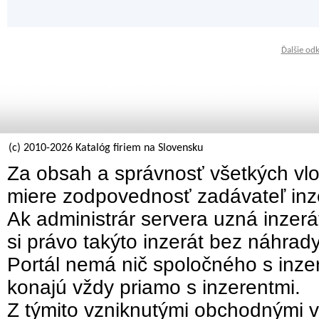
Ďalšie od
(c) 2010-2026 Katalóg firiem na Slovensku
Za obsah a správnosť všetkých vlo
miere zodpovednosť zadávateľ inz
Ak administrár servera uzná inzer
si právo takýto inzerát bez náhrad
Portál nemá nič spoločného s inzer
konajú vždy priamo s inzerentmi.
Z týmito vzniknutými obchodnými v