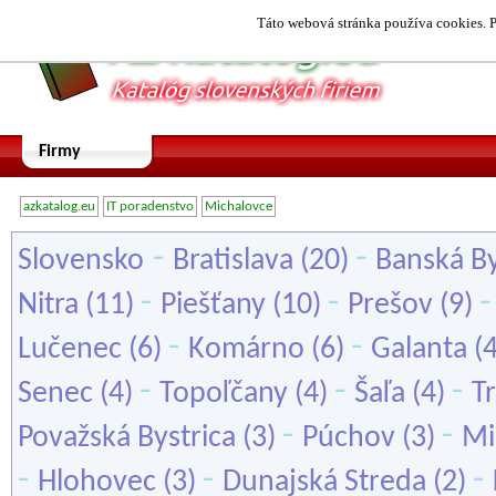
Táto webová stránka používa cookies. P
Firmy
azkatalog.eu
IT poradenstvo
Michalovce
-
-
Slovensko
Bratislava
(20)
Banská By
-
-
Nitra
(11)
Piešťany
(10)
Prešov
(9)
-
-
Lučenec
(6)
Komárno
(6)
Galanta
(
-
-
-
Senec
(4)
Topoľčany
(4)
Šaľa
(4)
T
-
-
Považská Bystrica
(3)
Púchov
(3)
Mi
-
-
-
Hlohovec
(3)
Dunajská Streda
(2)