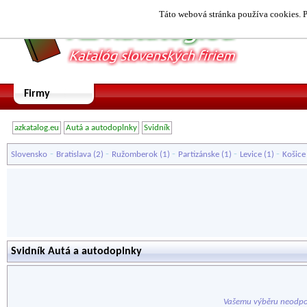
Táto webová stránka používa cookies. P
Firmy
azkatalog.eu
Autá a autodoplnky
Svidník
-
-
-
-
-
Slovensko
Bratislava
(2)
Ružomberok
(1)
Partizánske
(1)
Levice
(1)
Košice
Svidník Autá a autodoplnky
Vašemu výběru neodpo