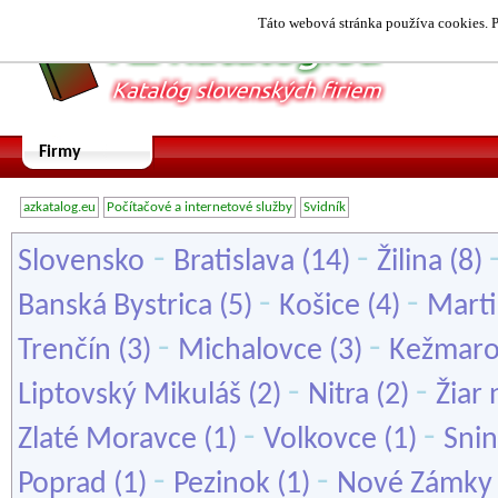
Táto webová stránka používa cookies. P
Firmy
azkatalog.eu
Počítačové a internetové služby
Svidník
-
-
Slovensko
Bratislava
(14)
Žilina
(8)
-
-
Banská Bystrica
(5)
Košice
(4)
Mart
-
-
Trenčín
(3)
Michalovce
(3)
Kežmar
-
-
Liptovský Mikuláš
(2)
Nitra
(2)
Žiar
-
-
Zlaté Moravce
(1)
Volkovce
(1)
Sni
-
-
Poprad
(1)
Pezinok
(1)
Nové Zámky