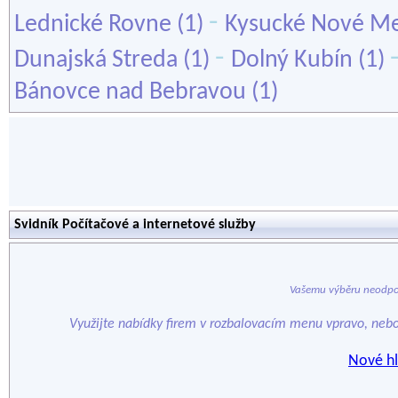
-
Lednické Rovne
(1)
Kysucké Nové M
-
Dunajská Streda
(1)
Dolný Kubín
(1)
Bánovce nad Bebravou
(1)
Svidník Počítačové a internetové služby
Vašemu výběru neodpo
Využijte nabídky firem v rozbalovacím menu vpravo, neb
Nové hl