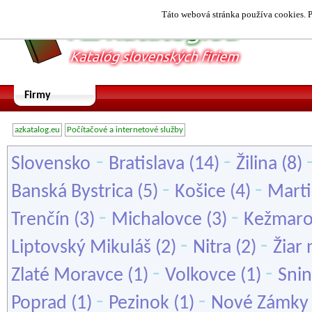
Táto webová stránka používa cookies. P
Firmy
azkatalog.eu
Počítačové a internetové služby
-
-
Slovensko
Bratislava
(14)
Žilina
(8)
-
-
Banská Bystrica
(5)
Košice
(4)
Mart
-
-
Trenčín
(3)
Michalovce
(3)
Kežmar
-
-
Liptovský Mikuláš
(2)
Nitra
(2)
Žiar
-
-
Zlaté Moravce
(1)
Volkovce
(1)
Sni
-
-
Poprad
(1)
Pezinok
(1)
Nové Zámky