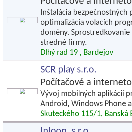
Počítačové a interneto
Inštalácia bezpečnostných p
optimalizácia volacích pro
domény. Sprostredkovanie p
stredné firmy.
Dlhý rad 19 , Bardejov
SCR play s.r.o.
Počítačové a interneto
Vývoj mobilných aplikácií p
Android, Windows Phone a 
Skuteckého 115/1, Banská B
Inloop, s.r.o.