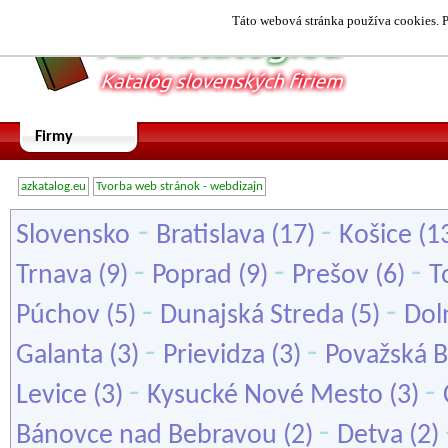
Táto webová stránka používa cookies. P
Firmy
azkatalog.eu
Tvorba web stránok - webdizajn
-
-
Slovensko
Bratislava
(17)
Košice
(1
-
-
-
Trnava
(9)
Poprad
(9)
Prešov
(6)
T
-
-
Púchov
(5)
Dunajská Streda
(5)
Dol
-
-
Galanta
(3)
Prievidza
(3)
Považská B
-
-
Levice
(3)
Kysucké Nové Mesto
(3)
-
Bánovce nad Bebravou
(2)
Detva
(2)