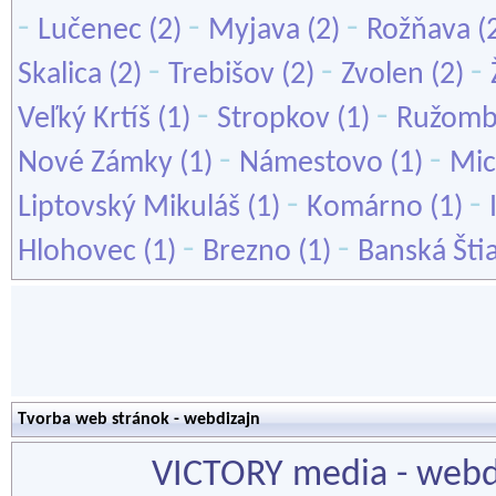
-
-
-
Lučenec
(2)
Myjava
(2)
Rožňava
(
-
-
-
Skalica
(2)
Trebišov
(2)
Zvolen
(2)
-
-
Veľký Krtíš
(1)
Stropkov
(1)
Ružomb
-
-
Nové Zámky
(1)
Námestovo
(1)
Mic
-
-
Liptovský Mikuláš
(1)
Komárno
(1)
-
-
Hlohovec
(1)
Brezno
(1)
Banská Šti
Tvorba web stránok - webdizajn
VICTORY media - webdiz