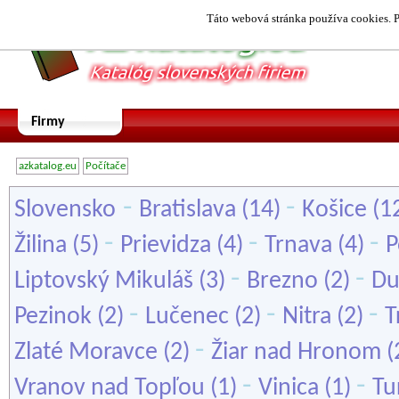
Táto webová stránka používa cookies. P
Firmy
azkatalog.eu
Počítače
-
-
Slovensko
Bratislava
(14)
Košice
(1
-
-
-
Žilina
(5)
Prievidza
(4)
Trnava
(4)
P
-
-
Liptovský Mikuláš
(3)
Brezno
(2)
Du
-
-
-
Pezinok
(2)
Lučenec
(2)
Nitra
(2)
T
-
Zlaté Moravce
(2)
Žiar nad Hronom
(
-
-
Vranov nad Topľou
(1)
Vinica
(1)
Tu