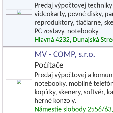
Predaj výpočtovej techniky
videokarty, pevné disky, p
reproduktory, tlačiarne, sk
PC zostavy, notebooky.
Hlavná 4232, Dunajská Str
MV - COMP, s.r.o.
Počítače
Predaj výpočtovej a komuni
notebooky, mobilné telefóny
kopírky, skenery, softvér, k
herné konzoly.
Námestie slobody 2556/6