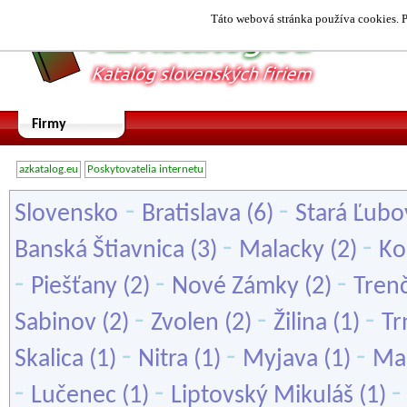
Táto webová stránka používa cookies. P
Firmy
azkatalog.eu
Poskytovatelia internetu
-
-
Slovensko
Bratislava
(6)
Stará Ľub
-
-
Banská Štiavnica
(3)
Malacky
(2)
Ko
-
-
-
Piešťany
(2)
Nové Zámky
(2)
Tren
-
-
-
Sabinov
(2)
Zvolen
(2)
Žilina
(1)
Tr
-
-
-
Skalica
(1)
Nitra
(1)
Myjava
(1)
Ma
-
-
Lučenec
(1)
Liptovský Mikuláš
(1)