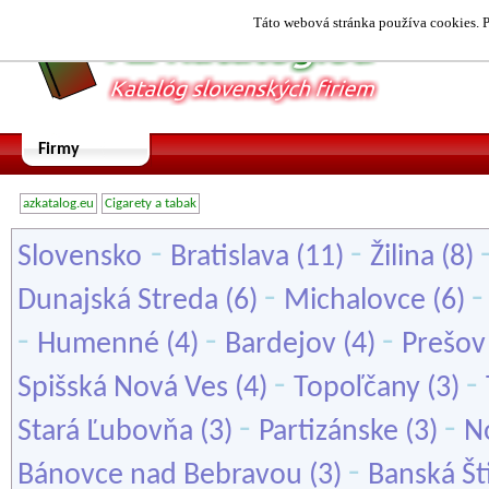
Táto webová stránka používa cookies. P
Firmy
azkatalog.eu
Cigarety a tabak
-
-
Slovensko
Bratislava
(11)
Žilina
(8)
-
Dunajská Streda
(6)
Michalovce
(6)
-
-
-
Humenné
(4)
Bardejov
(4)
Prešov
-
-
Spišská Nová Ves
(4)
Topoľčany
(3)
-
-
Stará Ľubovňa
(3)
Partizánske
(3)
N
-
Bánovce nad Bebravou
(3)
Banská Št