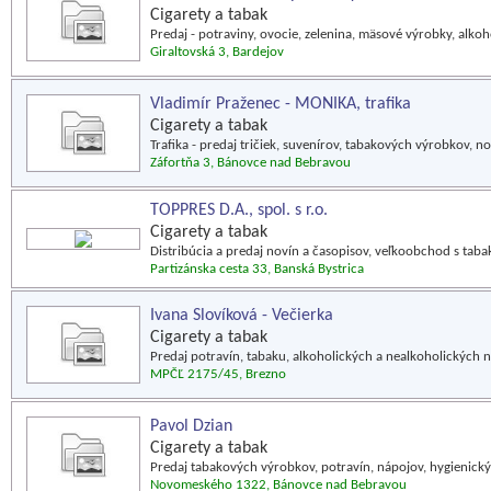
Cigarety a tabak
Predaj - potraviny, ovocie, zelenina, mäsové výrobky, alko
Giraltovská 3, Bardejov
Vladimír Praženec - MONIKA, trafika
Cigarety a tabak
Trafika - predaj tričiek, suvenírov, tabakových výrobkov, n
Záfortňa 3, Bánovce nad Bebravou
TOPPRES D.A., spol. s r.o.
Cigarety a tabak
Distribúcia a predaj novín a časopisov, veľkoobchod s t
Partizánska cesta 33, Banská Bystrica
Ivana Slovíková - Večierka
Cigarety a tabak
Predaj potravín, tabaku, alkoholických a nealkoholických 
MPČĽ 2175/45, Brezno
Pavol Dzian
Cigarety a tabak
Predaj tabakových výrobkov, potravín, nápojov, hygienický
Novomeského 1322, Bánovce nad Bebravou