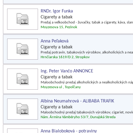
RNDr. Igor Funka
Cigarety a tabak
Predaj a veľkoobchod - žuvačky, tabak a cigarety, káva, slan
Moyzesova 15, Pezinok
Anna Peľaková
Cigarety a tabak
Predaj potravín, tabakových výrobkov, alkoholických a ne
Hrnčiarska 1619/D 2, Stropkov
Ing. Peter Vančo ANNONCE
Cigarety a tabak
Maloobchodný predaj alkoholických a nealkoholických ná
Moyzesova ul , Topoľčany
Albína Neumahrová - ALIBABA TRAFIK
Cigarety a tabak
Maloobchodný predaj tabakových výrobkov, cigariet, novín
Nám. Ármina Vámbéryho 53/7, Dunajská Streda
Anna Bialoboková - potraviny