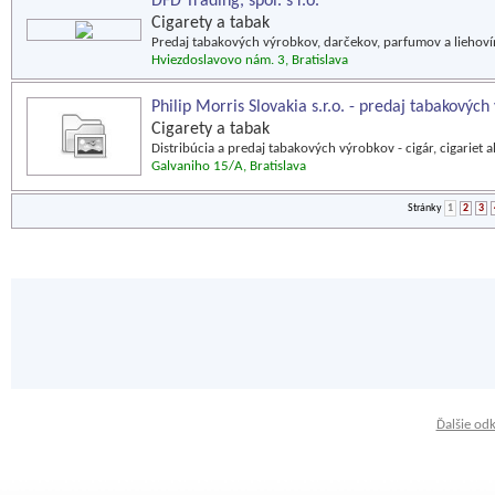
DFD Trading, spol. s r.o.
Cigarety a tabak
Predaj tabakových výrobkov, darčekov, parfumov a liehovín
Hviezdoslavovo nám. 3, Bratislava
Philip Morris Slovakia s.r.o. - predaj tabakových
Cigarety a tabak
Distribúcia a predaj tabakových výrobkov - cigár, cigariet 
Galvaniho 15/A, Bratislava
Stránky
1
2
3
Ďalšie od