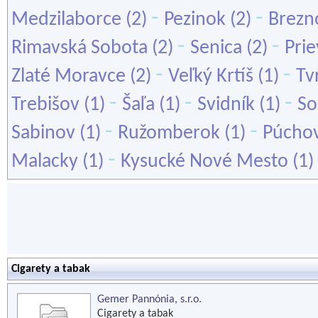
-
-
Medzilaborce
(2)
Pezinok
(2)
Brezn
-
-
Rimavská Sobota
(2)
Senica
(2)
Prie
-
-
Zlaté Moravce
(2)
Veľký Krtíš
(1)
Tv
-
-
-
Trebišov
(1)
Šaľa
(1)
Svidník
(1)
So
-
-
Sabinov
(1)
Ružomberok
(1)
Púcho
-
Malacky
(1)
Kysucké Nové Mesto
(1)
Cigarety a tabak
Gemer Pannónia, s.r.o.
Cigarety a tabak