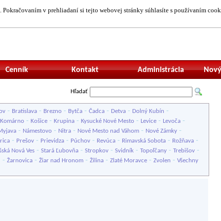
 Pokračovaním v prehliadaní si tejto webovej stránky súhlasíte s používaním cook
Neprihlásený uží
Cenník
Kontakt
Administrácia
Nový
Hľadať
-
-
-
-
-
-
-
ov
Bratislava
Brezno
Bytča
Čadca
Detva
Dolný Kubín
-
-
-
-
-
-
Komárno
Košice
Krupina
Kysucké Nové Mesto
Levice
Levoča
-
-
-
-
-
Myjava
Námestovo
Nitra
Nové Mesto nad Váhom
Nové Zámky
-
-
-
-
-
-
-
rica
Prešov
Prievidza
Púchov
Revúca
Rimavská Sobota
Rožňava
-
-
-
-
-
-
šská Nová Ves
Stará Ľubovňa
Stropkov
Svidník
Topoľčany
Trebišov
-
-
-
-
-
-
u
Žarnovica
Žiar nad Hronom
Žilina
Zlaté Moravce
Zvolen
Všechny