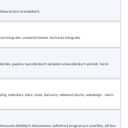
reštauračných prevádzkach.
ové fotografie, umelecké fotenie, technická fotografia.
riálu, papiera, kancelárskych zariadení a kancelárskych potrieb. Servis
ng, kalendáre, diáre, obaly, tlačoviny, reklamné plochy, webdesign - návrh,
chivovanie dôležitých dokumentov, softvérový program pre smartfón, off-line