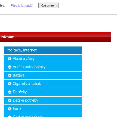
ies.
Viac informácií
vateľ
 záznam
Počítače, internet
Akcie a zľavy
Autá a autodoplnky
Bazáre
Cigarety a tabak
Darčeky
Detské potreby
Euro