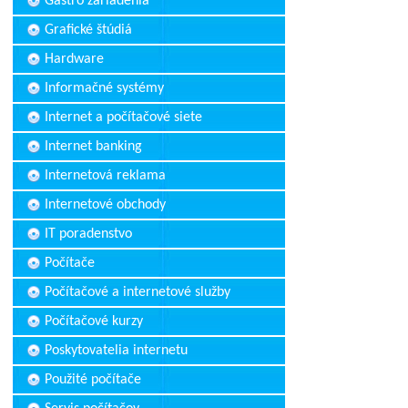
Gastro zariadenia
Grafické štúdiá
Hardware
Informačné systémy
Internet a počítačové siete
Internet banking
Internetová reklama
Internetové obchody
IT poradenstvo
Počítače
Počítačové a internetové služby
Počítačové kurzy
Poskytovatelia internetu
Použité počítače