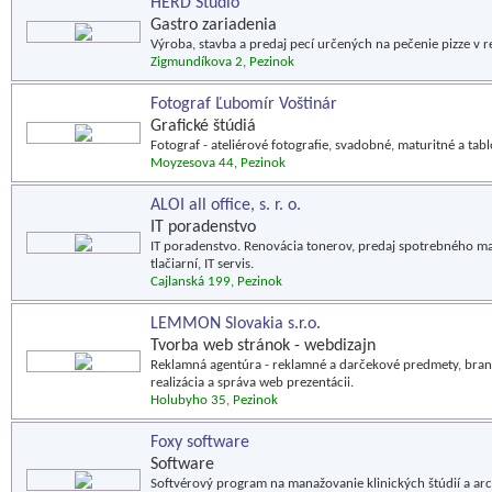
HERD Studio
Gastro zariadenia
Výroba, stavba a predaj pecí určených na pečenie pizze v 
Zigmundíkova 2, Pezinok
Fotograf Ľubomír Voštinár
Grafické štúdiá
Fotograf - ateliérové fotografie, svadobné, maturitné a tabl
Moyzesova 44, Pezinok
ALOI all office, s. r. o.
IT poradenstvo
IT poradenstvo. Renovácia tonerov, predaj spotrebného mate
tlačiarní, IT servis.
Cajlanská 199, Pezinok
LEMMON Slovakia s.r.o.
Tvorba web stránok - webdizajn
Reklamná agentúra - reklamné a darčekové predmety, brandi
realizácia a správa web prezentácii.
Holubyho 35, Pezinok
Foxy software
Software
Softvérový program na manažovanie klinických štúdií a ar