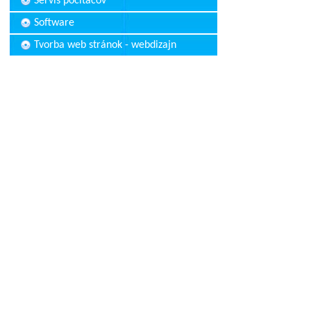
Servis počítačov
Software
Tvorba web stránok - webdizajn