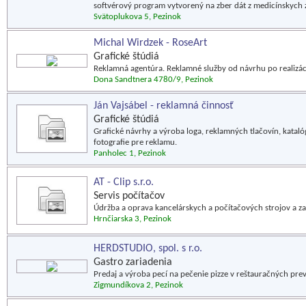
softvérový program vytvorený na zber dát z medicínskych z
Svätoplukova 5, Pezinok
Michal Wirdzek - RoseArt
Grafické štúdiá
Reklamná agentúra. Reklamné služby od návrhu po realizáci
Dona Sandtnera 4780/9, Pezinok
Ján Vajsábel - reklamná činnosť
Grafické štúdiá
Grafické návrhy a výroba loga, reklamných tlačovín, katalóg
fotografie pre reklamu.
Panholec 1, Pezinok
AT - Clip s.r.o.
Servis počítačov
Údržba a oprava kancelárskych a počítačových strojov a za
Hrnčiarska 3, Pezinok
HERDSTUDIO, spol. s r.o.
Gastro zariadenia
Predaj a výroba pecí na pečenie pizze v reštauračných pre
Zigmundíkova 2, Pezinok