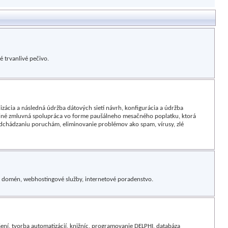
é trvanlivé pečivo.
lizácia a následná údržba dátových sietí návrh, konfigurácia a údržba
e a iné zmluvná spolupráca vo forme paušálneho mesačného poplatku, ktorá
redchádzaniu poruchám, eliminovanie problémov ako spam, vírusy, zlé
ia domén, webhostingové služby, internetové poradenstvo.
šení, tvorba automatizácií, knižníc, programovanie DELPHI, databáza