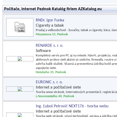
Počítače, internet Pezinok Katalóg firiem AZKatalog.eu
RNDr. Igor Funka
Cigarety a tabak
Predaj a veľkoobchod - žuvačky, tabak a cigarety, káva, slan
Moyzesova 15, Pezinok
RENARDE s. r. o.
Software
Kompletný servis pre PC aj na mieste. Návrh, projekcia, rea
aktívnych prvkov sietí akými sú switche, firewally, routr
zahŕňa balík služieb. Včasná a preventívna údržba kvôli p
zapojenie siete.
Holubyho 35, Pezinok
EURONIC s. r. o.
Internet a počítačové siete
Tvorba www stránok, internetových prezentácií, registrác
L.Novomeského 40, Pezinok
Ing. Ľuboš Petrovič NEXT176 - tvorba webu
Internet a počítačové siete
Tvorba web stránok, vývoj technológií, správa a údržba rie