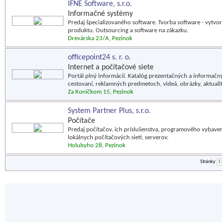
IFNE Software, s.r.o.
Informačné systémy
Predaj špecializovaného software. Tvorba software - vytvor
produktu. Outsourcing a software na zákazku.
Drevárska 23/A, Pezinok
officepoint24 s. r. o.
Internet a počítačové siete
Portál plný informácií. Katalóg prezentačných a informačný
cestovaní, reklamných predmetoch, videá, obrázky, aktualit
Za Koníčkom 15, Pezinok
System Partner Plus, s.r.o.
Počítače
Predaj počítačov, ich príslušenstva, programového vybaveni
lokálnych počítačových sietí, serverov.
Holubyho 28, Pezinok
Stránky
1