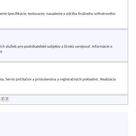
enie špecifikácie, testovanie, nasadenie a údržba finálneho softvérového
ch služieb pre podnikateľské subjekty a širokú verejnosť. Informácie o
y.
a. Servis počítačov a príslušenstva a registračných pokladníc. Realizácia
2
3