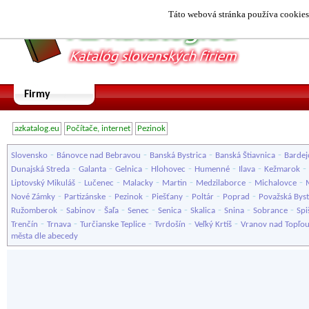
Táto webová stránka používa cookies.
Firmy
azkatalog.eu
Počítače, internet
Pezinok
-
-
-
-
Slovensko
Bánovce nad Bebravou
Banská Bystrica
Banská Štiavnica
Bardej
-
-
-
-
-
-
-
Dunajská Streda
Galanta
Gelnica
Hlohovec
Humenné
Ilava
Kežmarok
-
-
-
-
-
-
Liptovský Mikuláš
Lučenec
Malacky
Martin
Medzilaborce
Michalovce
-
-
-
-
-
-
Nové Zámky
Partizánske
Pezinok
Piešťany
Poltár
Poprad
Považská Byst
-
-
-
-
-
-
-
-
Ružomberok
Sabinov
Šaľa
Senec
Senica
Skalica
Snina
Sobrance
Spi
-
-
-
-
-
Trenčín
Trnava
Turčianske Teplice
Tvrdošín
Veľký Krtíš
Vranov nad Topľo
města dle abecedy