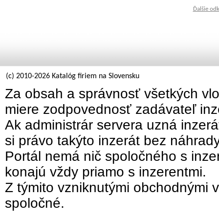
Ďalšie od
(c) 2010-2026 Katalóg firiem na Slovensku
Za obsah a správnosť všetkých vlo
miere zodpovednosť zadávateľ inz
Ak administrár servera uzná inzer
si právo takýto inzerát bez náhrad
Portál nemá nič spoločného s inzer
konajú vždy priamo s inzerentmi.
Z týmito vzniknutými obchodnými v
spoločné.