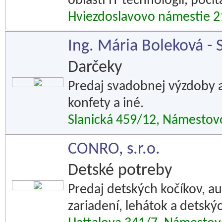
oblasti IT technológií, počí
Hviezdoslavovo námestie 
Ing. Mária Boleková -
Darčeky
Predaj svadobnej výzdoby a
konfety a iné.
Slanická 459/12, Námestov
CONRO, s.r.o.
Detské potreby
Predaj detských kočíkov, a
zariadení, lehátok a detský