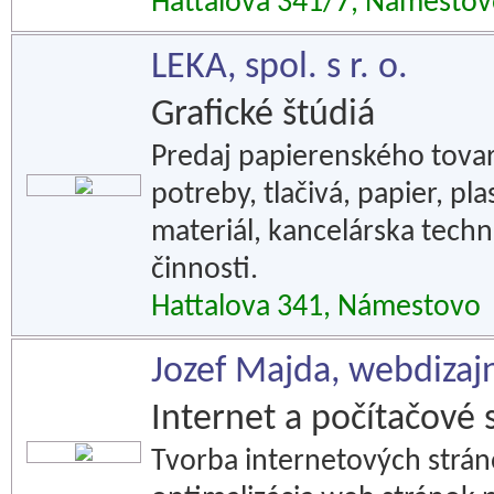
Hattalova 341/7, Námesto
LEKA, spol. s r. o.
Grafické štúdiá
Predaj papierenského tovar
potreby, tlačivá, papier, pl
materiál, kancelárska tech
činnosti.
Hattalova 341, Námestovo
Jozef Majda, webdizaj
Internet a počítačové 
Tvorba internetových strán