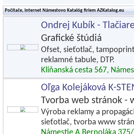
Počítače, internet Námestovo Katalóg firiem AZKatalog.eu
Ondrej Kubík - Tlačiar
Grafické štúdiá
Ofset, sieťotlač, tampoprint
reklamné tabule, DTP.
Kliňanská cesta 567, Náme
Oľga Kolejáková K-STE
Tvorba web stránok - 
Výroba reklamy a propagácie
sieťotlač, tvorba www strán
Námestie A.Bernoláka 375