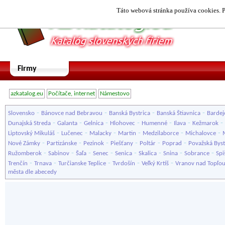
Táto webová stránka používa cookies. P
Firmy
azkatalog.eu
Počítače, internet
Námestovo
-
-
-
-
Slovensko
Bánovce nad Bebravou
Banská Bystrica
Banská Štiavnica
Bardej
-
-
-
-
-
-
-
Dunajská Streda
Galanta
Gelnica
Hlohovec
Humenné
Ilava
Kežmarok
-
-
-
-
-
-
Liptovský Mikuláš
Lučenec
Malacky
Martin
Medzilaborce
Michalovce
-
-
-
-
-
-
Nové Zámky
Partizánske
Pezinok
Piešťany
Poltár
Poprad
Považská Byst
-
-
-
-
-
-
-
-
Ružomberok
Sabinov
Šaľa
Senec
Senica
Skalica
Snina
Sobrance
Spi
-
-
-
-
-
Trenčín
Trnava
Turčianske Teplice
Tvrdošín
Veľký Krtíš
Vranov nad Topľo
města dle abecedy