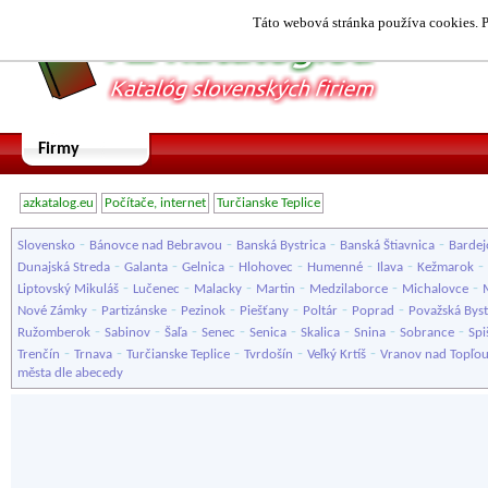
Táto webová stránka používa cookies. P
Firmy
azkatalog.eu
Počítače, internet
Turčianske Teplice
-
-
-
-
Slovensko
Bánovce nad Bebravou
Banská Bystrica
Banská Štiavnica
Bardej
-
-
-
-
-
-
-
Dunajská Streda
Galanta
Gelnica
Hlohovec
Humenné
Ilava
Kežmarok
-
-
-
-
-
-
Liptovský Mikuláš
Lučenec
Malacky
Martin
Medzilaborce
Michalovce
-
-
-
-
-
-
Nové Zámky
Partizánske
Pezinok
Piešťany
Poltár
Poprad
Považská Byst
-
-
-
-
-
-
-
-
Ružomberok
Sabinov
Šaľa
Senec
Senica
Skalica
Snina
Sobrance
Spi
-
-
-
-
-
Trenčín
Trnava
Turčianske Teplice
Tvrdošín
Veľký Krtíš
Vranov nad Topľo
města dle abecedy