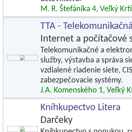
M. R. Štefánika 4, Veľký Krt
TTA - Telekomunikačná 
Internet a počítačové 
Telekomunikačné a elektron
služby, výstavba a správa s
vzdialené riadenie siete, C
zabezpečovacie systémy.
J.A. Komenského 1, Veľký Kr
Kníhkupectvo Litera
Darčeky
Kníhkupectvo s ponukou, ro