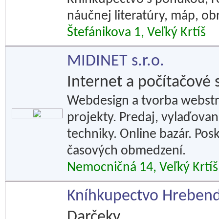
náučnej literatúry, máp, ob
Štefánikova 1, Veľký Krtíš
MIDINET s.r.o.
Internet a počítačové 
Webdesign a tvorba webstr
projekty. Predaj, vylaďova
techniky. Online bazár. Pos
časových obmedzení.
Nemocničná 14, Veľký Krtíš
Kníhkupectvo Hreben
Darčeky