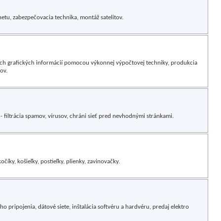
etu, zabezpečovacia technika, montáž satelitov.
ých grafických informácií pomocou výkonnej výpočtovej techniky, produkcia
ov.
 - filtrácia spamov, vírusov, chráni sieť pred nevhodnými stránkami.
íky, košieľky, postieľky, plienky, zavinovačky.
o pripojenia, dátové siete, inštalácia softvéru a hardvéru, predaj elektro