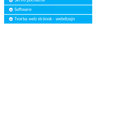
Servis počítačov
Software
Tvorba web stránok - webdizajn