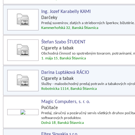
Ing. Jozef Karabelly KAMI
Darčeky
Predaj suvenírov, zlatých a strieborných šperkov, bižutérie.
Kammerhofská 32, Banská Štiavnica
Štefan Szabo ŠTUDENT
Cigarety a tabak
Obchodná činnosť so spotrebným tovarom, potravinami, n
1. mája 15, Banská Štiavnica
Darina Luptáková RÁCIO
Cigarety a tabak
Služby - maloobchodný predaj potravín a tabakových výro
Robotnícka 1114, Banská Štiavnica
Magic Computers, s. r. o.
Počítače
Predaj, záručný a pozáručný servis všetkých druhov počíta
softwarových produktov.
Dolná 18, Banská Štiavnica
Eltex Slovakia s.r.o.