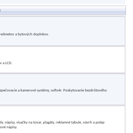
u
predmetov a bytových doplnkov.
v a LCD.
bezpečovacie a kamerové systémy, softvér. Poskytovanie bezdrôtového
y, nápisy, visačky na tovar, plagáty, reklamné tabule, návrh a polep
rové nápisy.