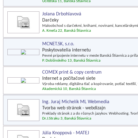
Učiteľská 11, Banská Štiavnica
Jolana Drbohlavová
Darčeky
Maloobchod s darčekmi, knihami, novinami, kancelárskymi
A. Kmeťa 22, Banská Štiavnica
MCNET.SK, s.r.o.
Poskytovatelia internetu
Pevné pripojenie internetu v meste Banská Štiavnica a priľ
P. Dobšinského 13, Banská Štiavnica
COMEX print & copy centrum
Internet a počítačové siete
Výroba reklamy, digitálna tlač a kopírovanie, potlač textíli
Akademická 10, Banská Štiavnica
Ing. Juraj Michelík ML Webmedia
Tvorba web stránok - webdizajn
Preklady stránok z a do rôznych jazykov. Webhosting. Tvorb
Dr.J.Straku 3, Banská Štiavnica
Júlia Knoppová - MATEJ