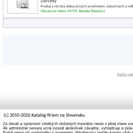
Darčeky
Predaj a výroba dekoračných predmetov, vianočných a veľ
Obrancov mieru 99/99, Banská Štiavnica
Ďalšie od
(c) 2010-2026 Katalóg firiem na Slovensku
Za obsah a správnosť všetkých vložených inzerátov nesie v plnej miere zo
Ak administrár servera uzná inzerát akokoľvek závadný, vyhradzuje si práv
Portál nemá nič spoločného s inzerentmi. Návštevníci portálu konajú vždy 