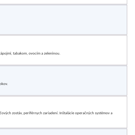
ápojmi, tabakom, ovocím a zeleninou.
bkov.
čových zostáv, periférnych zariadení. Inštalácie operačných systémov a