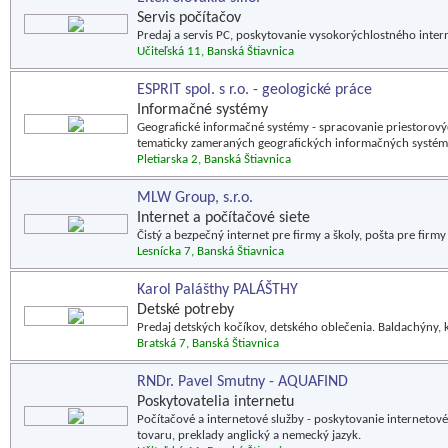
Servis počítačov
Predaj a servis PC, poskytovanie vysokorýchlostného intern
Učiteľská 11, Banská Štiavnica
ESPRIT spol. s r.o. - geologické práce
Informačné systémy
Geografické informačné systémy - spracovanie priestorov
tematicky zameraných geografických informačných systém
Pletiarska 2, Banská Štiavnica
MLW Group, s.r.o.
Internet a počítačové siete
Čistý a bezpečný internet pre firmy a školy, pošta pre firmy
Lesnícka 7, Banská Štiavnica
Karol Palášthy PALÁŠTHY
Detské potreby
Predaj detských kočíkov, detského oblečenia. Baldachýny, koč
Bratská 7, Banská Štiavnica
RNDr. Pavel Smutny - AQUAFIND
Poskytovatelia internetu
Počítačové a internetové služby - poskytovanie internetovéh
tovaru, preklady anglický a nemecký jazyk.