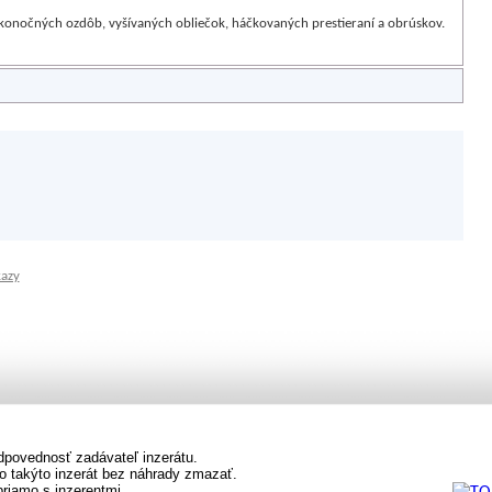
konočných ozdôb, vyšívaných obliečok, háčkovaných prestieraní a obrúskov.
kazy
dpovednosť zadávateľ inzerátu.
o takýto inzerát bez náhrady zmazať.
priamo s inzerentmi.