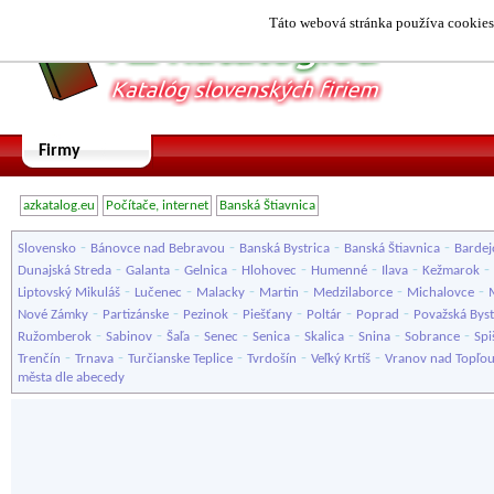
Táto webová stránka používa cookies.
Firmy
azkatalog.eu
Počítače, internet
Banská Štiavnica
-
-
-
-
Slovensko
Bánovce nad Bebravou
Banská Bystrica
Banská Štiavnica
Bardej
-
-
-
-
-
-
-
Dunajská Streda
Galanta
Gelnica
Hlohovec
Humenné
Ilava
Kežmarok
-
-
-
-
-
-
Liptovský Mikuláš
Lučenec
Malacky
Martin
Medzilaborce
Michalovce
-
-
-
-
-
-
Nové Zámky
Partizánske
Pezinok
Piešťany
Poltár
Poprad
Považská Byst
-
-
-
-
-
-
-
-
Ružomberok
Sabinov
Šaľa
Senec
Senica
Skalica
Snina
Sobrance
Spi
-
-
-
-
-
Trenčín
Trnava
Turčianske Teplice
Tvrdošín
Veľký Krtíš
Vranov nad Topľo
města dle abecedy