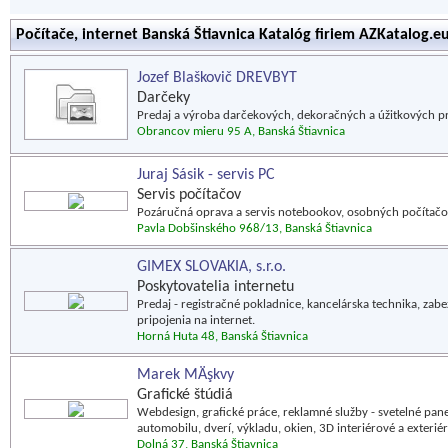
Počítače, internet Banská Štiavnica Katalóg firiem AZKatalog.e
Jozef Blaškovič DREVBYT
Darčeky
Predaj a výroba darčekových, dekoračných a úžitkových 
Obrancov mieru 95 A, Banská Štiavnica
Juraj Sásik - servis PC
Servis počítačov
Pozáručná oprava a servis notebookov, osobných počítačo
Pavla Dobšinského 968/13, Banská Štiavnica
GIMEX SLOVAKIA, s.r.o.
Poskytovatelia internetu
Predaj - registračné pokladnice, kancelárska technika, za
pripojenia na internet.
Horná Huta 48, Banská Štiavnica
Marek MÄşkvy
Grafické štúdiá
Webdesign, grafické práce, reklamné služby - svetelné panel
automobilu, dverí, výkladu, okien, 3D interiérové a exterié
Dolná 37, Banská Štiavnica