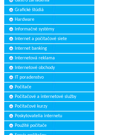
Gastro zariadenia
Grafické štúdiá
Hardware
Informačné systémy
Internet a počítačové siete
Internet banking
Internetová reklama
Internetové obchody
IT poradenstvo
Počítače
Počítačové a internetové služby
Počítačové kurzy
Poskytovatelia internetu
Použité počítače