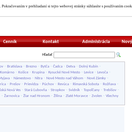
 Pokračovaním v prehliadaní si tejto webovej stránky súhlasíte s používaním cook
Neprihlásený uží
Cenník
Kontakt
Administrácia
Nový
Hľadať
-
-
-
-
-
-
-
ov
Bratislava
Brezno
Bytča
Čadca
Detva
Dolný Kubín
-
-
-
-
-
-
Komárno
Košice
Krupina
Kysucké Nové Mesto
Levice
Levoča
-
-
-
-
-
Myjava
Námestovo
Nitra
Nové Mesto nad Váhom
Nové Zámky
-
-
-
-
-
-
-
rica
Prešov
Prievidza
Púchov
Revúca
Rimavská Sobota
Rožňava
-
-
-
-
-
-
šská Nová Ves
Stará Ľubovňa
Stropkov
Svidník
Topoľčany
Trebišov
-
-
-
-
-
-
u
Žarnovica
Žiar nad Hronom
Žilina
Zlaté Moravce
Zvolen
Všechny