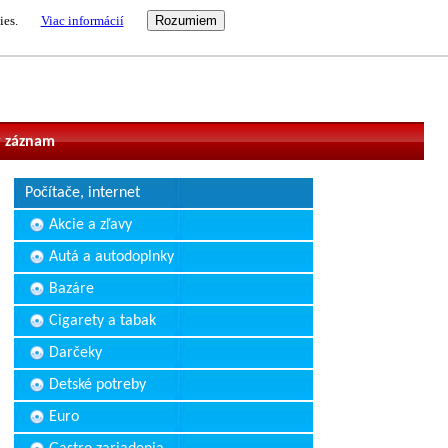
ies.
Viac informácií
vateľ
 záznam
Počítače, internet
Akcie a zľavy
Autá a autodoplnky
Bazáre
Cigarety a tabak
Darčeky
Detské potreby
Euro