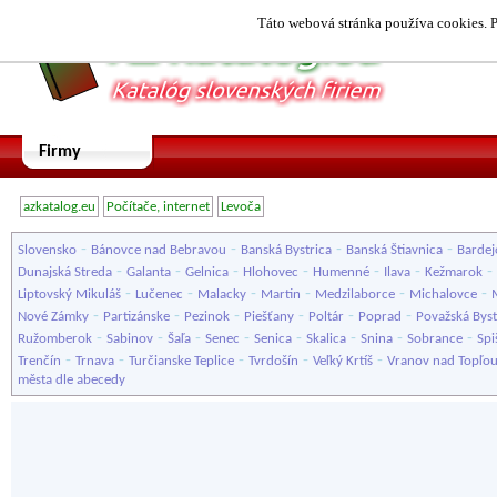
Táto webová stránka používa cookies. P
Firmy
azkatalog.eu
Počítače, internet
Levoča
-
-
-
-
Slovensko
Bánovce nad Bebravou
Banská Bystrica
Banská Štiavnica
Bardej
-
-
-
-
-
-
-
Dunajská Streda
Galanta
Gelnica
Hlohovec
Humenné
Ilava
Kežmarok
-
-
-
-
-
-
Liptovský Mikuláš
Lučenec
Malacky
Martin
Medzilaborce
Michalovce
-
-
-
-
-
-
Nové Zámky
Partizánske
Pezinok
Piešťany
Poltár
Poprad
Považská Byst
-
-
-
-
-
-
-
-
Ružomberok
Sabinov
Šaľa
Senec
Senica
Skalica
Snina
Sobrance
Spi
-
-
-
-
-
Trenčín
Trnava
Turčianske Teplice
Tvrdošín
Veľký Krtíš
Vranov nad Topľo
města dle abecedy