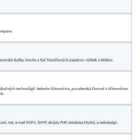
kampane.
enské služby, tvorba a tlač hlavičkových papierov, vizitiek a letákov.
ikačných technológií. Vedenie účtovníctva, poradenská činnosť v účtovníctve.
ie.
com, net, e-mail POP3, SMTP, skripty PHP, databáza MySQL a webdesign.