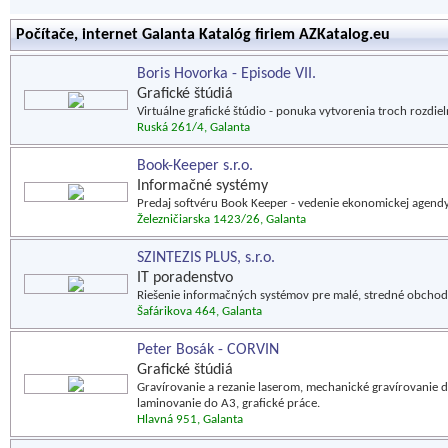
Počítače, internet Galanta Katalóg firiem AZKatalog.eu
Boris Hovorka - Episode VII.
Grafické štúdiá
Virtuálne grafické štúdio - ponuka vytvorenia troch rozdi
Ruská 261/4, Galanta
Book-Keeper s.r.o.
Informačné systémy
Predaj softvéru Book Keeper - vedenie ekonomickej agendy
Železničiarska 1423/26, Galanta
SZINTEZIS PLUS, s.r.o.
IT poradenstvo
Riešenie informačných systémov pre malé, stredné obchod
Šafárikova 464, Galanta
Peter Bosák - CORVIN
Grafické štúdiá
Gravírovanie a rezanie laserom, mechanické gravírovanie d
laminovanie do A3, grafické práce.
Hlavná 951, Galanta