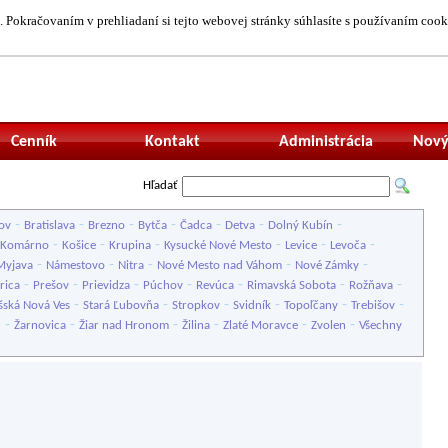
 Pokračovaním v prehliadaní si tejto webovej stránky súhlasíte s používaním cook
Neprihlásený uží
Cenník
Kontakt
Administrácia
Nový
Hľadať
-
-
-
-
-
-
-
ov
Bratislava
Brezno
Bytča
Čadca
Detva
Dolný Kubín
-
-
-
-
-
-
Komárno
Košice
Krupina
Kysucké Nové Mesto
Levice
Levoča
-
-
-
-
-
Myjava
Námestovo
Nitra
Nové Mesto nad Váhom
Nové Zámky
-
-
-
-
-
-
-
rica
Prešov
Prievidza
Púchov
Revúca
Rimavská Sobota
Rožňava
-
-
-
-
-
-
šská Nová Ves
Stará Ľubovňa
Stropkov
Svidník
Topoľčany
Trebišov
-
-
-
-
-
-
u
Žarnovica
Žiar nad Hronom
Žilina
Zlaté Moravce
Zvolen
Všechny