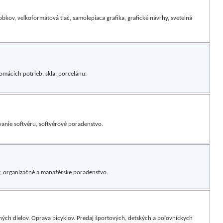
obkov, veľkoformátová tlač, samolepiaca grafika, grafické návrhy, svetelná
omácich potrieb, skla, porcelánu.
vanie softvéru, softvérové poradenstvo.
y, organizačné a manažérske poradenstvo.
ch dielov. Oprava bicyklov. Predaj športových, detských a poľovníckych