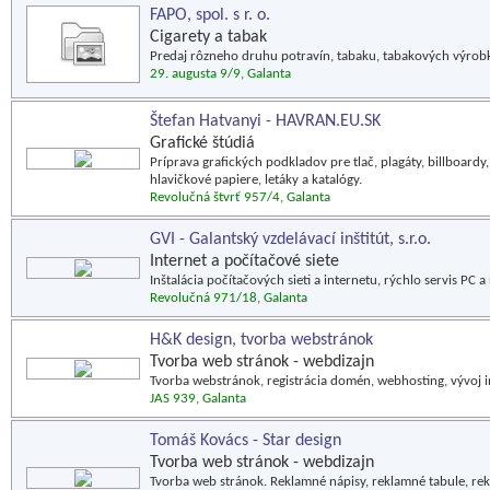
FAPO, spol. s r. o.
Cigarety a tabak
Predaj rôzneho druhu potravín, tabaku, tabakových výrobko
29. augusta 9/9, Galanta
Štefan Hatvanyi - HAVRAN.EU.SK
Grafické štúdiá
Príprava grafických podkladov pre tlač, plagáty, billboardy,
hlavičkové papiere, letáky a katalógy.
Revolučná štvrť 957/4, Galanta
GVI - Galantský vzdelávací inštitút, s.r.o.
Internet a počítačové siete
Inštalácia počítačových sieti a internetu, rýchlo servis P
Revolučná 971/18, Galanta
H&K design, tvorba webstránok
Tvorba web stránok - webdizajn
Tvorba webstránok, registrácia domén, webhosting, vývoj i
JAS 939, Galanta
Tomáš Kovács - Star design
Tvorba web stránok - webdizajn
Tvorba web stránok. Reklamné nápisy, reklamné tabule, rek