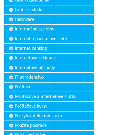
Gastro zariadenia
Grafické štúdiá
Hardware
Informačné systémy
Internet a počítačové siete
Internet banking
Internetová reklama
Internetové obchody
IT poradenstvo
Počítače
Počítačové a internetové služby
Počítačové kurzy
Poskytovatelia internetu
Použité počítače