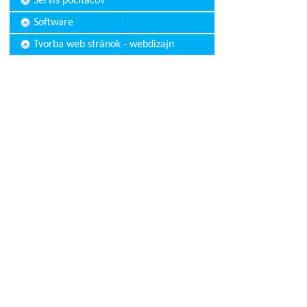
Servis počítačov
Software
Tvorba web stránok - webdizajn