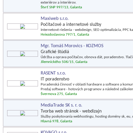
exteriérov a interiérov.
Štvrť SNP 997/13, Galanta
Maxiweb s.r.o.
Počítačové a internetové služby
Internetové riešenia - webdesign, SEO optimalizácia, PPC 
Hviezdoslavova 797/1, Galanta
Mgr. Tomáš Morovics - KOZMOS
Grafické štúdiá
Údržba a oprava počítačov, obnova dát, poradenstvo. Tlačiar
Jilemnického 506/15, Galanta
RASENT s.r.o.
IT poradenstvo
Poradenská činnosť v oblasti hardware a software a komun
Predaj software - hotových programov a následné zaškolen
Švermova 275, Galanta
MediaTrade SK s. r. o.
Tvorba web stránok - webdizajn
Služby poskytovania webhostingu, hosting domény sk, eu, 
Hlavná 978, Galanta
KOVAGO s.r.o.