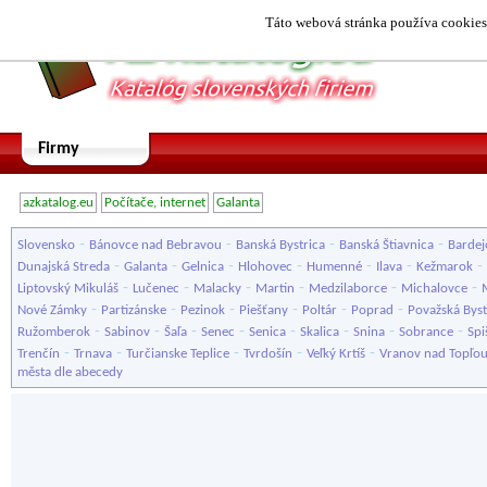
Táto webová stránka používa cookies.
Firmy
azkatalog.eu
Počítače, internet
Galanta
-
-
-
-
Slovensko
Bánovce nad Bebravou
Banská Bystrica
Banská Štiavnica
Bardej
-
-
-
-
-
-
-
Dunajská Streda
Galanta
Gelnica
Hlohovec
Humenné
Ilava
Kežmarok
-
-
-
-
-
-
Liptovský Mikuláš
Lučenec
Malacky
Martin
Medzilaborce
Michalovce
-
-
-
-
-
-
Nové Zámky
Partizánske
Pezinok
Piešťany
Poltár
Poprad
Považská Byst
-
-
-
-
-
-
-
-
Ružomberok
Sabinov
Šaľa
Senec
Senica
Skalica
Snina
Sobrance
Spi
-
-
-
-
-
Trenčín
Trnava
Turčianske Teplice
Tvrdošín
Veľký Krtíš
Vranov nad Topľo
města dle abecedy