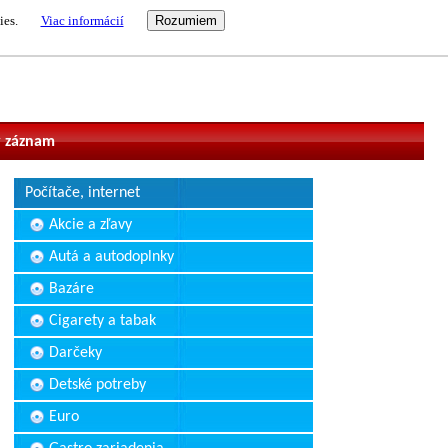
ies.
Viac informácií
vateľ
 záznam
Počítače, internet
Akcie a zľavy
Autá a autodoplnky
Bazáre
Cigarety a tabak
Darčeky
Detské potreby
Euro