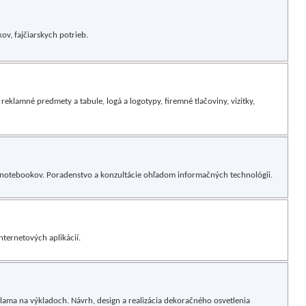
v, fajčiarskych potrieb.
 reklamné predmety a tabule, logá a logotypy, firemné tlačoviny, vizitky,
C a notebookov. Poradenstvo a konzultácie ohľadom informačných technológii.
nternetových aplikácií.
lama na výkladoch. Návrh, design a realizácia dekoračného osvetlenia