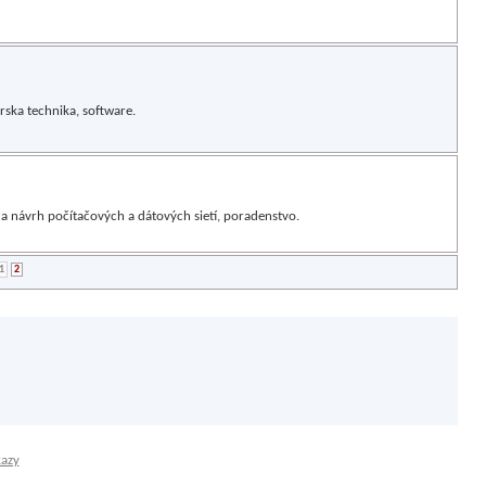
rska technika, software.
s a návrh počítačových a dátových sietí, poradenstvo.
1
2
kazy