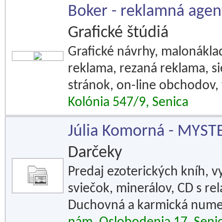
Boker - reklamná agen
Grafické štúdiá
Grafické návrhy, malonáklad
reklama, rezaná reklama, si
stránok, on-line obchodov, 
Kolónia 547/9, Senica
Júlia Komorná - MYST
Darčeky
Predaj ezoterických kníh, v
sviečok, minerálov, CD s re
Duchovná a karmická numer