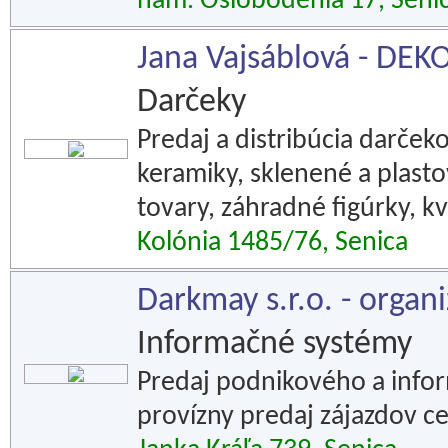
nám. Oslobodenia 17, Seni
Jana Vajsáblová - D
Darčeky
Predaj a distribúcia darče
keramiky, sklenené a plast
tovary, záhradné figúrky, k
Kolónia 1485/76, Senica
Darkmay s.r.o. - organ
Informačné systémy
Predaj podnikového a info
provízny predaj zájazdov ce