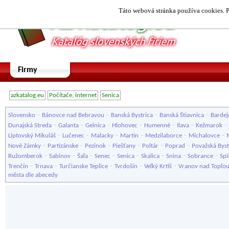
Táto webová stránka používa cookies. P
Firmy
azkatalog.eu
Počítače, internet
Senica
-
-
-
-
Slovensko
Bánovce nad Bebravou
Banská Bystrica
Banská Štiavnica
Bardej
-
-
-
-
-
-
-
Dunajská Streda
Galanta
Gelnica
Hlohovec
Humenné
Ilava
Kežmarok
-
-
-
-
-
-
Liptovský Mikuláš
Lučenec
Malacky
Martin
Medzilaborce
Michalovce
-
-
-
-
-
-
Nové Zámky
Partizánske
Pezinok
Piešťany
Poltár
Poprad
Považská Byst
-
-
-
-
-
-
-
-
Ružomberok
Sabinov
Šaľa
Senec
Senica
Skalica
Snina
Sobrance
Spi
-
-
-
-
-
Trenčín
Trnava
Turčianske Teplice
Tvrdošín
Veľký Krtíš
Vranov nad Topľo
města dle abecedy