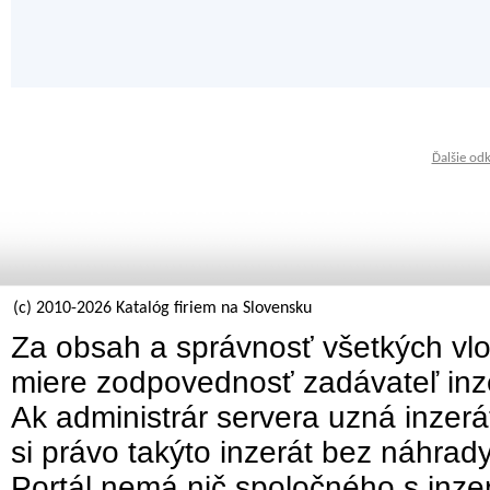
Ďalšie od
(c) 2010-2026 Katalóg firiem na Slovensku
Za obsah a správnosť všetkých vlo
miere zodpovednosť zadávateľ inz
Ak administrár servera uzná inzer
si právo takýto inzerát bez náhrad
Portál nemá nič spoločného s inzer