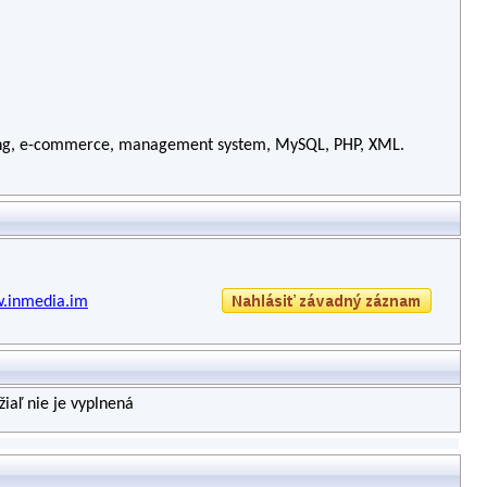
ing, e-commerce, management system, MySQL, PHP, XML.
w.inmedia.im
iaľ nie je vyplnená