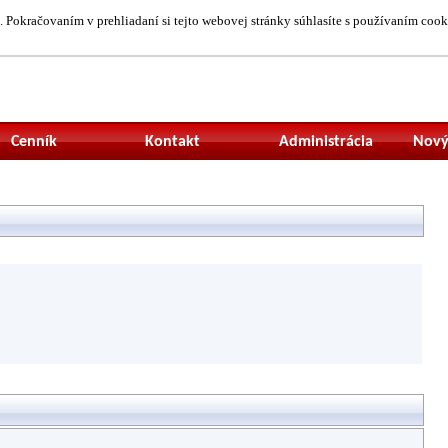
 Pokračovaním v prehliadaní si tejto webovej stránky súhlasíte s používaním cook
Neprihlásený uží
Cenník
Kontakt
Administrácia
Nový