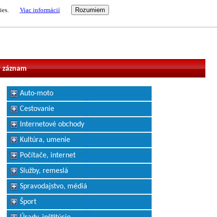
ies.
Viac informácií
vateľ
 záznam
Auto-moto
Cestovanie
Internetové obchody
Kultúra, umenie
Počítače, internet
Služby, remeslá
Spravodajstvo, médiá
Šport