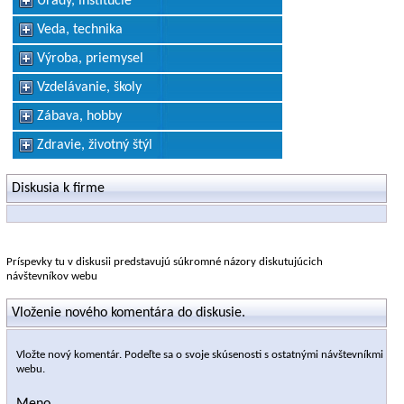
Úrady, inštitúcie
Veda, technika
Výroba, priemysel
Vzdelávanie, školy
Zábava, hobby
Zdravie, životný štýl
Diskusia k firme
Príspevky tu v diskusii predstavujú súkromné názory diskutujúcich
návštevníkov webu
Vloženie nového komentára do diskusie.
Vložte nový komentár. Podeľte sa o svoje skúsenosti s ostatnými návštevníkmi
webu.