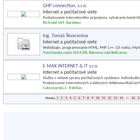
GHP connection, s.r.o.
Internet a počítačové siete
Poskytovanie internetového pripojenia, vytváranie bezdrôt
Richvald 169, Bardejov
Ing. Tomáš Škvarenina
Internet a počítačové siete
Webdizajn, programovanie HTML, PHP, C++, QT nokia, MyS
Trenčianska cesta 1053/68, Bánovce nad Bebravou
E-MAX INTERNET & IT s.r.o.
Internet a počítačové siete
Služby v oblasti správy počítačových systémov. Individuá
Poskytovanie internetových a dátových telekomunikačných
Cukrovarská 2, Trebišov
Stránky
1
2
3
4
5
6
7
8
9
10
11
12
13
14
15
16
1