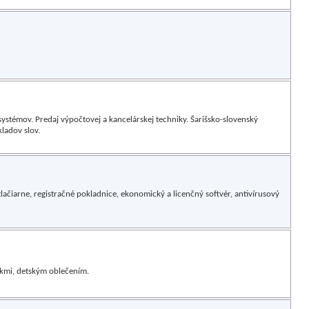
stémov. Predaj výpočtovej a kancelárskej techniky. Šarišsko-slovenský
ladov slov.
tlačiarne, registračné pokladnice, ekonomický a licenčný softvér, antivírusový
kmi, detským oblečením.