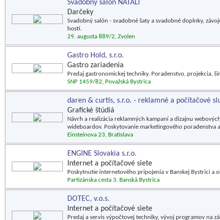
Svadobný salón NATALI
Darčeky
Svadobný salón - svadobné šaty a svadobné doplnky, závoj
hostí.
29. augusta 889/2, Zvolen
Gastro Hold, s.r.o.
Gastro zariadenia
Predaj gastronomickej techniky. Poradenstvo, projekcia, šir
SNP 1459/82, Považská Bystrica
daren & curtis, s.r.o. - reklamné a počítačové sl
Grafické štúdiá
Návrh a realizácia reklamných kampaní a dizajnu webových
wideboardov. Poskytovanie marketingového poradenstva a
Einsteinova 23, Bratislava
ENGINE Slovakia s.r.o.
Internet a počítačové siete
Poskytnutie internetového pripojenia v Banskej Bystrici a 
Partizánska cesta 3, Banská Bystrica
DOTEC, v.o.s.
Internet a počítačové siete
Predaj a servis výpočtovej techniky, vývoj programov na zá