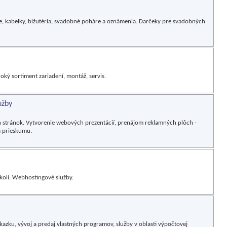
e, kabelky, bižutéria, svadobné poháre a oznámenia. Darčeky pre svadobných
oký sortiment zariadení, montáž, servis.
užby
 stránok. Vytvorenie webových prezentácií, prenájom reklamných plôch -
 prieskumu.
okolí. Webhostingové služby.
kazku, vývoj a predaj vlastných programov, služby v oblasti výpočtovej