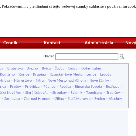
 Pokračovaním v prehliadaní si tejto webovej stránky súhlasíte s používaním cook
Neprihlásený uží
Cenník
Kontakt
Administrácia
Nový
Hľadať
-
-
-
-
-
-
-
ov
Bratislava
Brezno
Bytča
Čadca
Detva
Dolný Kubín
-
-
-
-
-
-
Komárno
Košice
Krupina
Kysucké Nové Mesto
Levice
Levoča
-
-
-
-
-
Myjava
Námestovo
Nitra
Nové Mesto nad Váhom
Nové Zámky
-
-
-
-
-
-
-
rica
Prešov
Prievidza
Púchov
Revúca
Rimavská Sobota
Rožňava
-
-
-
-
-
-
šská Nová Ves
Stará Ľubovňa
Stropkov
Svidník
Topoľčany
Trebišov
-
-
-
-
-
-
u
Žarnovica
Žiar nad Hronom
Žilina
Zlaté Moravce
Zvolen
Všechny