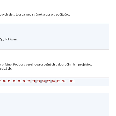
ových sietí, tvorba web stránok a oprava počítačov.
QL, MS Acess.
lny prístup. Podpora verejno-prospešných a dobročinných projektov.
 služieb.
7
18
19
20
21
22
23
24
25
26
27
28
29
30
...
121