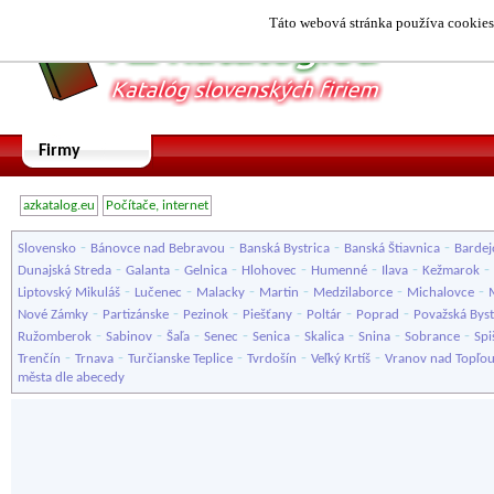
Táto webová stránka používa cookies.
Firmy
azkatalog.eu
Počítače, internet
-
-
-
-
Slovensko
Bánovce nad Bebravou
Banská Bystrica
Banská Štiavnica
Bardej
-
-
-
-
-
-
-
Dunajská Streda
Galanta
Gelnica
Hlohovec
Humenné
Ilava
Kežmarok
-
-
-
-
-
-
Liptovský Mikuláš
Lučenec
Malacky
Martin
Medzilaborce
Michalovce
-
-
-
-
-
-
Nové Zámky
Partizánske
Pezinok
Piešťany
Poltár
Poprad
Považská Byst
-
-
-
-
-
-
-
-
Ružomberok
Sabinov
Šaľa
Senec
Senica
Skalica
Snina
Sobrance
Spi
-
-
-
-
-
Trenčín
Trnava
Turčianske Teplice
Tvrdošín
Veľký Krtíš
Vranov nad Topľo
města dle abecedy