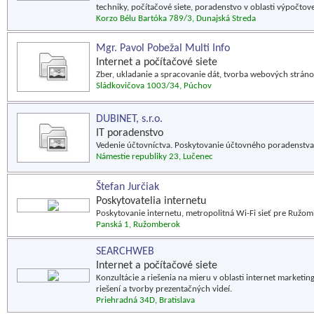
techniky, počítačové siete, poradenstvo v oblasti výpočtove
Korzo Bélu Bartóka 789/3, Dunajská Streda
Mgr. Pavol Pobežal Multi Info
Internet a počítačové siete
Zber, ukladanie a spracovanie dát, tvorba webových stránok
Sládkovičova 1003/34, Púchov
DUBINET, s.r.o.
IT poradenstvo
Vedenie účtovníctva. Poskytovanie účtovného poradenstva.
Námestie republiky 23, Lučenec
Štefan Jurčiak
Poskytovatelia internetu
Poskytovanie internetu, metropolitná Wi-Fi sieť pre Ružom
Panská 1, Ružomberok
SEARCHWEB
Internet a počítačové siete
Konzultácie a riešenia na mieru v oblasti internet marketi
riešení a tvorby prezentačných videí.
Priehradná 34D, Bratislava