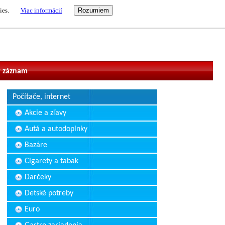
ies.
Viac informácií
vateľ
 záznam
Počítače, internet
Akcie a zľavy
Autá a autodoplnky
Bazáre
Cigarety a tabak
Darčeky
Detské potreby
Euro