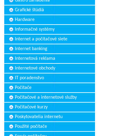
Gastro zariadenia
Grafické štúdiá
Hardware
Informačné systémy
Internet a počítačové siete
Internet banking
Internetová reklama
Internetové obchody
IT poradenstvo
Počítače
Počítačové a internetové služby
Počítačové kurzy
Poskytovatelia internetu
Použité počítače