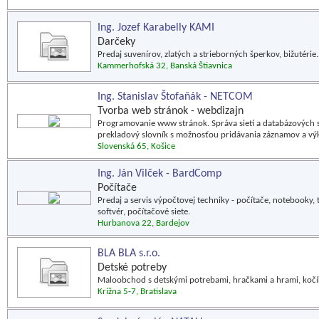
Ing. Jozef Karabelly KAMI
Darčeky
Predaj suvenírov, zlatých a strieborných šperkov, bižutérie.
Kammerhofská 32, Banská Štiavnica
Ing. Stanislav Štofaňák - NETCOM
Tvorba web stránok - webdizajn
Programovanie www stránok. Správa sietí a databázových sy
prekladový slovník s možnosťou pridávania záznamov a výk
Slovenská 65, Košice
Ing. Ján Vilček - BardComp
Počítače
Predaj a servis výpočtovej techniky - počítače, notebooky, 
softvér, počítačové siete.
Hurbanova 22, Bardejov
BLA BLA s.r.o.
Detské potreby
Maloobchod s detskými potrebami, hračkami a hrami, kočí
Krížna 5-7, Bratislava