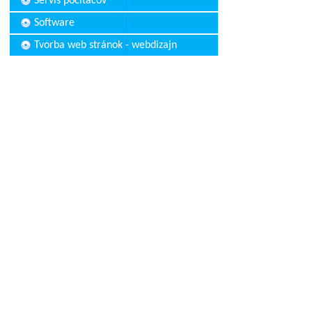
Servis počítačov
Software
Tvorba web stránok - webdizajn