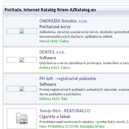
Počítače, internet Katalóg firiem AZKatalog.eu
ONDRÁŠEK Slovakia, s.r.o.
Počítačové kurzy
Zaškolenia, záručný a pozáručný servis, dodávky spotrebné
termotransférových tlačiarní, aplikátorov etikiet.
Horná 1632, Čadca
DENTES, s.r.o.
Software
Distribúcia a servis dentálnych prístrojov, materiálov a zar
Kollára 6103, Čadca
PH Soft - registračné pokladne
Software
Predaj registračných pokladní, peňažných zásuviek, scanne
Servis pokladní a počítačov.
Dóžova 1635, Šaľa
Tamás Bíró - REATOBACCO
Cigarety a tabak
Prevádzkovateľ novinových stánkov - predaj tlače, novín, č
Nám. Priateľstva 2172/28, Dunajská Streda