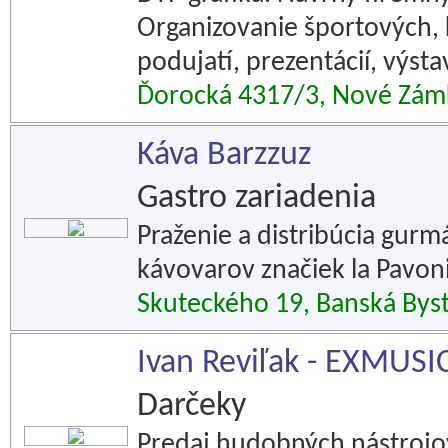
Organizovanie športových, 
podujatí, prezentácií, výsta
Ďorocká 4317/3, Nové Zám
Káva Barzzuz
Gastro zariadenia
Praženie a distribúcia gurm
kávovarov značiek la Pavoni
Skuteckého 19, Banská Byst
Ivan Reviľak - EXMUSI
Darčeky
Predaj hudobných nástrojov,