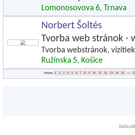
Lomonosovova 6, Trnava
Norbert Šoltés
Tvorba web stránok - 
Tvorba webstránok, vizitiek
Ružínska 5, Košice
Stránky
1
2
3
4
5
6
7
8
9
10
11
12
13
14
15
16
1
Ďalšie od