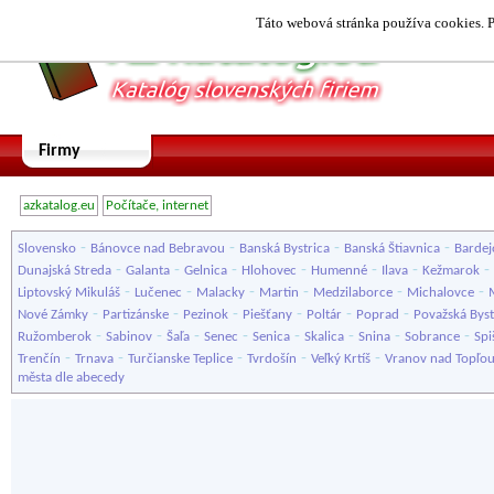
Táto webová stránka používa cookies. P
Firmy
azkatalog.eu
Počítače, internet
-
-
-
-
Slovensko
Bánovce nad Bebravou
Banská Bystrica
Banská Štiavnica
Bardej
-
-
-
-
-
-
-
Dunajská Streda
Galanta
Gelnica
Hlohovec
Humenné
Ilava
Kežmarok
-
-
-
-
-
-
Liptovský Mikuláš
Lučenec
Malacky
Martin
Medzilaborce
Michalovce
-
-
-
-
-
-
Nové Zámky
Partizánske
Pezinok
Piešťany
Poltár
Poprad
Považská Byst
-
-
-
-
-
-
-
-
Ružomberok
Sabinov
Šaľa
Senec
Senica
Skalica
Snina
Sobrance
Spi
-
-
-
-
-
Trenčín
Trnava
Turčianske Teplice
Tvrdošín
Veľký Krtíš
Vranov nad Topľo
města dle abecedy