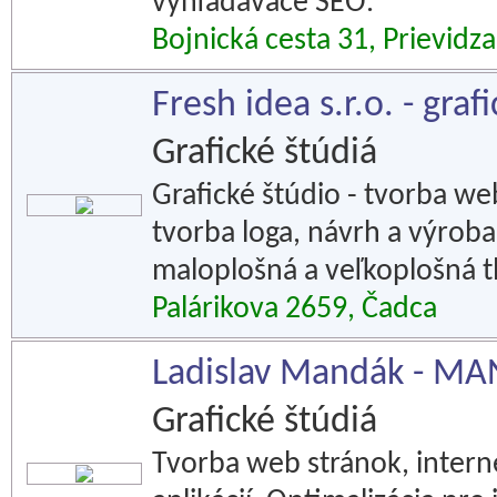
vyhľadávače SEO.
Bojnická cesta 31, Prievidza
Fresh idea s.r.o. - graf
Grafické štúdiá
Grafické štúdio - tvorba we
tvorba loga, návrh a výroba l
maloplošná a veľkoplošná tl
Palárikova 2659, Čadca
Ladislav Mandák - M
Grafické štúdiá
Tvorba web stránok, inte