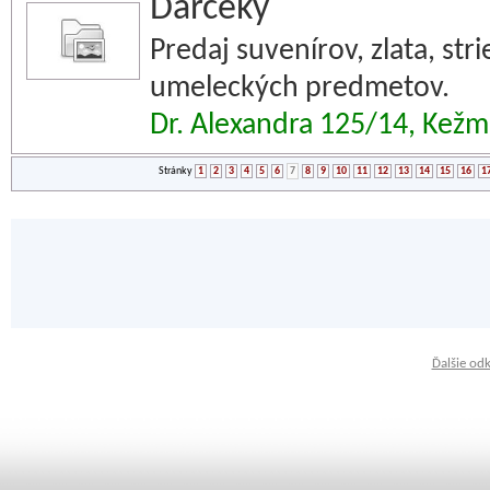
Darčeky
Predaj suvenírov, zlata, str
umeleckých predmetov.
Dr. Alexandra 125/14, Kež
Stránky
1
2
3
4
5
6
7
8
9
10
11
12
13
14
15
16
1
Ďalšie od