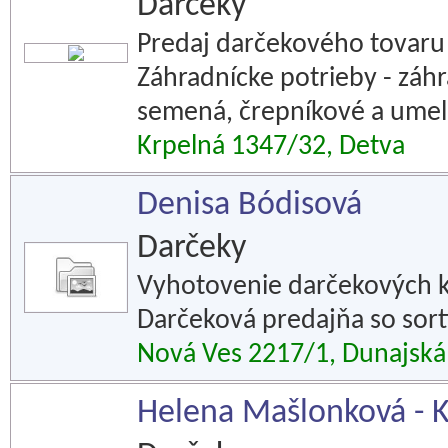
Darčeky
Predaj darčekového tovaru -
Záhradnícke potrieby - záh
semená, črepníkové a umelé
Krpelná 1347/32, Detva
Denisa Bódisová
Darčeky
Vyhotovenie darčekových k
Darčeková predajňa so sor
Nová Ves 2217/1, Dunajská
Helena Mašlonková -