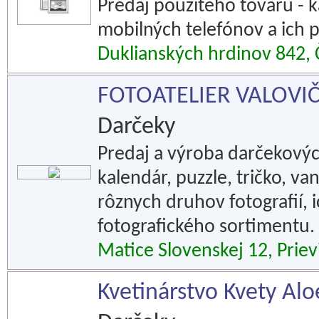
Predaj použitého tovaru - k
mobilných telefónov a ich p
Duklianských hrdinov 842,
FOTOATELIER VALOVI
Darčeky
Predaj a výroba darčekovýc
kalendár, puzzle, tričko, va
rôznych druhov fotografií, 
fotografického sortimentu.
Matice Slovenskej 12, Priev
Kvetinárstvo Kvety Alo