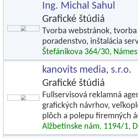
Ing. Michal Sahul
Grafické štúdiá
Tvorba webstránok, tvorba IT
poradenstvo, inštalácia ser
Štefánikova 364/30, Náme
kanovits media, s.r.o.
Grafické štúdiá
Fullservisová reklamná agen
grafických návrhov, veľkop
plôch a polepu firemných á
Alžbetínske nám. 1194/1, D