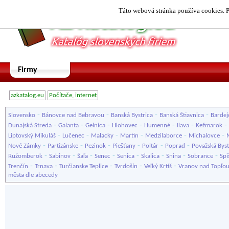
Táto webová stránka používa cookies. P
Firmy
azkatalog.eu
Počítače, internet
-
-
-
-
Slovensko
Bánovce nad Bebravou
Banská Bystrica
Banská Štiavnica
Bardej
-
-
-
-
-
-
-
Dunajská Streda
Galanta
Gelnica
Hlohovec
Humenné
Ilava
Kežmarok
-
-
-
-
-
-
Liptovský Mikuláš
Lučenec
Malacky
Martin
Medzilaborce
Michalovce
-
-
-
-
-
-
Nové Zámky
Partizánske
Pezinok
Piešťany
Poltár
Poprad
Považská Byst
-
-
-
-
-
-
-
-
Ružomberok
Sabinov
Šaľa
Senec
Senica
Skalica
Snina
Sobrance
Spi
-
-
-
-
-
Trenčín
Trnava
Turčianske Teplice
Tvrdošín
Veľký Krtíš
Vranov nad Topľo
města dle abecedy