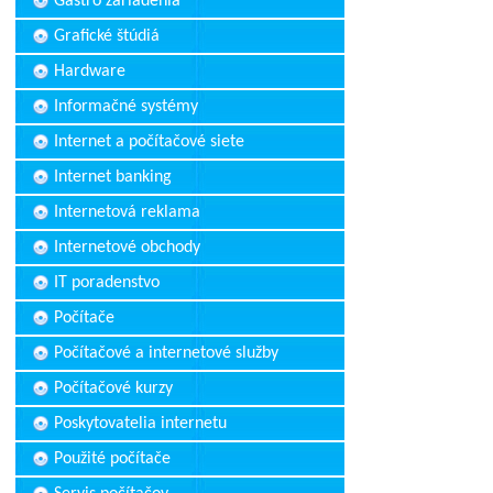
Gastro zariadenia
Grafické štúdiá
Hardware
Informačné systémy
Internet a počítačové siete
Internet banking
Internetová reklama
Internetové obchody
IT poradenstvo
Počítače
Počítačové a internetové služby
Počítačové kurzy
Poskytovatelia internetu
Použité počítače