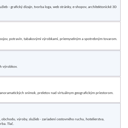
žieb - grafický dizajn, tvorba loga, web stránky, e-shopov, architektonické 3D
pojov, potravín, tabakovými výrobkami, priemyselným a spotrebným tovarom.
h výrobkov.
anoramatických snímok, preletov nad virtuálnym geografickým priestorom.
m, obchodu, výroby, služieb - zariadení cestovného ruchu, hotelierstva,
rba. Tlač.