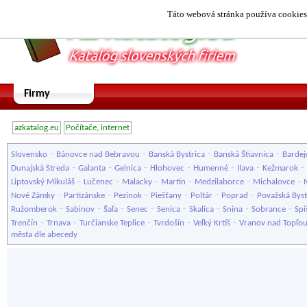
Táto webová stránka používa cookies.
Firmy
azkatalog.eu
Počítače, internet
-
-
-
-
Slovensko
Bánovce nad Bebravou
Banská Bystrica
Banská Štiavnica
Bardej
-
-
-
-
-
-
-
Dunajská Streda
Galanta
Gelnica
Hlohovec
Humenné
Ilava
Kežmarok
-
-
-
-
-
-
Liptovský Mikuláš
Lučenec
Malacky
Martin
Medzilaborce
Michalovce
-
-
-
-
-
-
Nové Zámky
Partizánske
Pezinok
Piešťany
Poltár
Poprad
Považská Byst
-
-
-
-
-
-
-
-
Ružomberok
Sabinov
Šaľa
Senec
Senica
Skalica
Snina
Sobrance
Spi
-
-
-
-
-
Trenčín
Trnava
Turčianske Teplice
Tvrdošín
Veľký Krtíš
Vranov nad Topľo
města dle abecedy