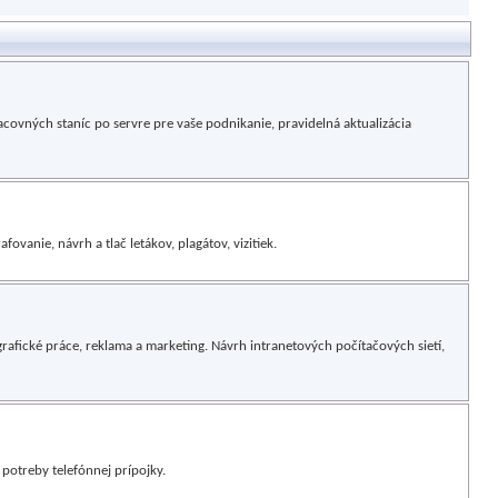
acovných staníc po servre pre vaše podnikanie, pravidelná aktualizácia
ovanie, návrh a tlač letákov, plagátov, vizitiek.
grafické práce, reklama a marketing. Návrh intranetových počítačových sietí,
otreby telefónnej prípojky.