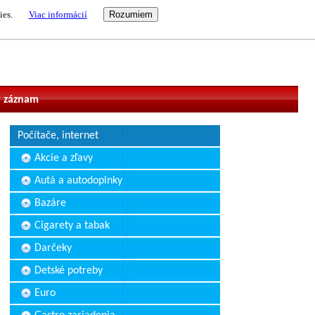
ies.
Viac informácií
vateľ
 záznam
Počítače, internet
Akcie a zľavy
Autá a autodoplnky
Bazáre
Cigarety a tabak
Darčeky
Detské potreby
Euro