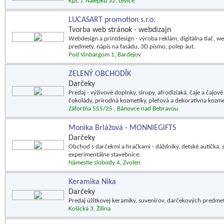
Kpt. J. Nálepku 32, Levice
LUCASART promotion s.r.o.
Tvorba web stránok - webdizajn
Webdesign a printdesign - výroba reklám, digitálna tlač, w
predmety, nápis na fasádu, 3D písmo, polep áut.
Pod Vinbargom 1, Bardejov
ZELENÝ OBCHODÍK
Darčeky
Predaj - výživové doplnky, sirupy, afrodiziaká, čaje a čajo
čokolády, prírodná kozmetiky, pleťová a dekoratívna kozme
Záfortňa 555/25 , Bánovce nad Bebravou
Monika Brlážová - MONNIEGIFTS
Darčeky
Obchod s darčekmi a hračkami - dáždniky, detské autíčka, s
experimentálne stavebnice.
Námestie slobody 4, Zvolen
Keramika Nika
Darčeky
Predaj úžitkovej keramiky, suvenírov, darčekových predmeto
Košická 3, Žilina