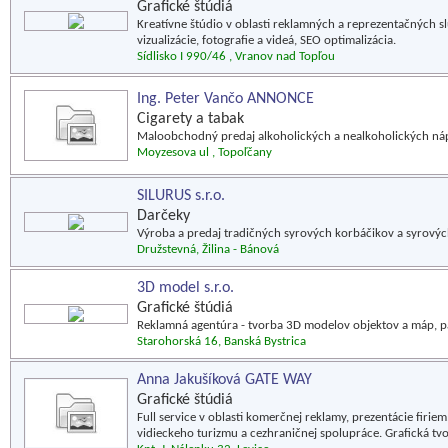
Grafické štúdiá
Kreatívne štúdio v oblasti reklamných a reprezentačných slu
vizualizácie, fotografie a videá, SEO optimalizácia.
Sídlisko I 990/46 , Vranov nad Topľou
Ing. Peter Vančo ANNONCE
Cigarety a tabak
Maloobchodný predaj alkoholických a nealkoholických ná
Moyzesova ul , Topoľčany
SILURUS s.r.o.
Darčeky
Výroba a predaj tradičných syrových korbáčikov a syrovýc
Družstevná, Žilina - Bánová
3D model s.r.o.
Grafické štúdiá
Reklamná agentúra - tvorba 3D modelov objektov a máp, p
Starohorská 16, Banská Bystrica
Anna Jakušíková GATE WAY
Grafické štúdiá
Full service v oblasti komerčnej reklamy, prezentácie firie
vidieckeho turizmu a cezhraničnej spolupráce. Grafická tvo