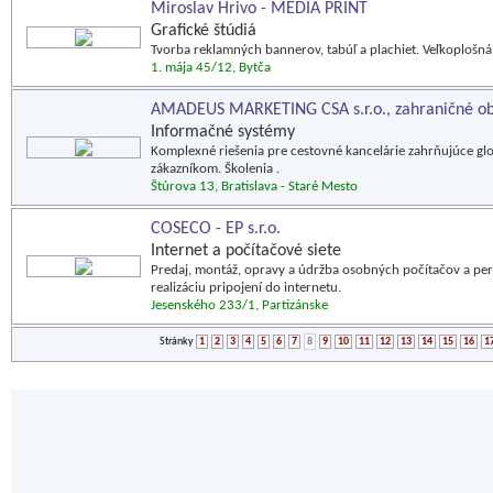
Miroslav Hrivo - MEDIA PRINT
Grafické štúdiá
Tvorba reklamných bannerov, tabúľ a plachiet. Veľkoplošná t
1. mája 45/12, Bytča
AMADEUS MARKETING CSA s.r.o., zahraničné ob
Informačné systémy
Komplexné riešenia pre cestovné kancelárie zahrňujúce gl
zákazníkom. Školenia .
Štúrova 13, Bratislava - Staré Mesto
COSECO - EP s.r.o.
Internet a počítačové siete
Predaj, montáž, opravy a údržba osobných počítačov a peri
realizáciu pripojení do internetu.
Jesenského 233/1, Partizánske
Stránky
1
2
3
4
5
6
7
8
9
10
11
12
13
14
15
16
1