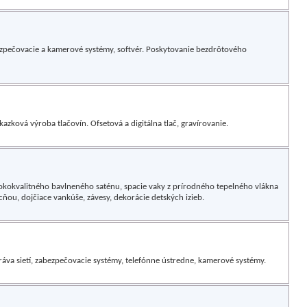
bezpečovacie a kamerové systémy, softvér. Poskytovanie bezdrôtového
zková výroba tlačovín. Ofsetová a digitálna tlač, gravírovanie.
sokokvalitného bavlneného saténu, spacie vaky z prírodného tepelného vlákna
cňou, dojčiace vankúše, závesy, dekorácie detských izieb.
práva sietí, zabezpečovacie systémy, telefónne ústredne, kamerové systémy.