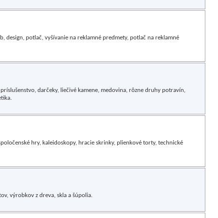
eb, design, potlač, vyšívanie na reklamné predmety, potlač na reklamné
vé príslušenstvo, darčeky, liečivé kamene, medovina, rôzne druhy potravín,
tika.
poločenské hry, kaleidoskopy, hracie skrinky, plienkové torty, technické
v, výrobkov z dreva, skla a šúpolia.