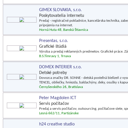
GIMEX SLOVAKIA, s.r.o.
Poskytovatelia internetu
Predaj - registračné pokladnice, kancelárska technika, za
pripojenia na internet.
Horná Huta 48, Banská Štiavnica
Presentas, s.r.o.
Grafické štúdiá
Výroba a predaj reklamných predmetov. Grafické práce. Záka
B.S.Timravy 1, Trnava
DOMEX INTERIER s.r.o.
Detské potreby
Dovozca značky DR. SONNE - detská posteľná bielizeň z vy
TENCEL, obliečky, hniezda, baldachýny, deky, osušky s kapu
Černyševského 26, Bratislava
Peter Magdolen ICT
Servis počítačov
Predaj a servis počítačov, outsourcing, počítačove siete, s
Lesná 662/11, Partizánske
h24 creative studio