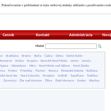
 Pokračovaním v prehliadaní si tejto webovej stránky súhlasíte s používaním cook
Neprihlásený uží
Cenník
Kontakt
Administrácia
Nový
Hľadať
-
-
-
-
-
-
-
ov
Bratislava
Brezno
Bytča
Čadca
Detva
Dolný Kubín
-
-
-
-
-
-
Komárno
Košice
Krupina
Kysucké Nové Mesto
Levice
Levoča
-
-
-
-
-
Myjava
Námestovo
Nitra
Nové Mesto nad Váhom
Nové Zámky
-
-
-
-
-
-
-
rica
Prešov
Prievidza
Púchov
Revúca
Rimavská Sobota
Rožňava
-
-
-
-
-
-
šská Nová Ves
Stará Ľubovňa
Stropkov
Svidník
Topoľčany
Trebišov
-
-
-
-
-
-
u
Žarnovica
Žiar nad Hronom
Žilina
Zlaté Moravce
Zvolen
Všechny