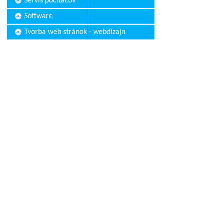
Servis počítačov
Software
Tvorba web stránok - webdizajn