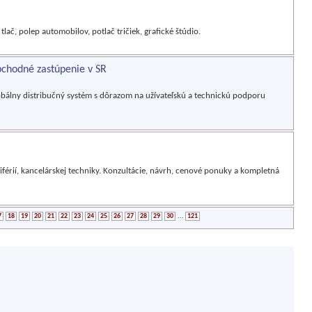
lač, polep automobilov, potlač tričiek, grafické štúdio.
chodné zastúpenie v SR
obálny distribučný systém s dôrazom na užívateľskú a technickú podporu
férií, kancelárskej techniky. Konzultácie, návrh, cenové ponuky a kompletná
7
18
19
20
21
22
23
24
25
26
27
28
29
30
...
121