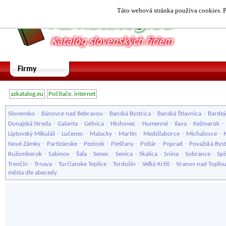
Táto webová stránka používa cookies. P
Firmy
azkatalog.eu
Počítače, internet
-
-
-
-
Slovensko
Bánovce nad Bebravou
Banská Bystrica
Banská Štiavnica
Bardej
-
-
-
-
-
-
-
Dunajská Streda
Galanta
Gelnica
Hlohovec
Humenné
Ilava
Kežmarok
-
-
-
-
-
-
Liptovský Mikuláš
Lučenec
Malacky
Martin
Medzilaborce
Michalovce
-
-
-
-
-
-
Nové Zámky
Partizánske
Pezinok
Piešťany
Poltár
Poprad
Považská Byst
-
-
-
-
-
-
-
-
Ružomberok
Sabinov
Šaľa
Senec
Senica
Skalica
Snina
Sobrance
Spi
-
-
-
-
-
Trenčín
Trnava
Turčianske Teplice
Tvrdošín
Veľký Krtíš
Vranov nad Topľo
města dle abecedy