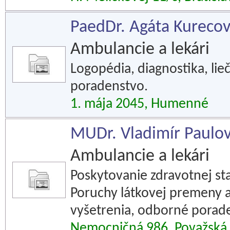
PaedDr. Agáta Kurecová
Ambulancie a lekári
Logopédia, diagnostika, lie
poradenstvo.
1. mája 2045, Humenné
MUDr. Vladimír Paulovič
Ambulancie a lekári
Poskytovanie zdravotnej star
Poruchy látkovej premeny a 
vyšetrenia, odborné porade
Nemocničná 986, Považská 