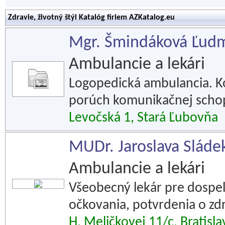
Zdravie, životný štýl Katalóg firiem AZKatalog.eu
Mgr. Šmindáková Ľudmi
Ambulancie a lekári
Logopedická ambulancia. Ko
porúch komunikačnej schop
Levočská 1, Stará Ľubovňa
MUDr. Jaroslava Sláde
Ambulancie a lekári
Všeobecný lekár pre dospel
očkovania, potvrdenia o zdr
H. Meličkovej 11/c, Bratisl