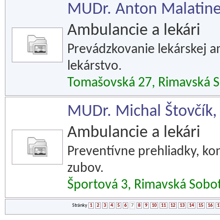
MUDr. Anton Malatine
Ambulancie a lekári
Prevádzkovanie lekárskej 
lekárstvo.
Tomašovská 27, Rimavská 
MUDr. Michal Štovčík,
Ambulancie a lekári
Preventívne prehliadky, kon
zubov.
Športová 3, Rimavská Sobo
Stránky
1
2
3
4
5
6
7
8
9
10
11
12
13
14
15
16
1