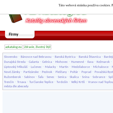
Táto webová stránka používa cookies. P
Firmy
azkatalog.eu
Zdravie, životný štýl
-
-
-
-
Slovensko
Bánovce nad Bebravou
Banská Bystrica
Banská Štiavnica
Bardej
-
-
-
-
-
-
-
Dunajská Streda
Galanta
Gelnica
Hlohovec
Humenné
Ilava
Kežmarok
-
-
-
-
-
-
Liptovský Mikuláš
Lučenec
Malacky
Martin
Medzilaborce
Michalovce
-
-
-
-
-
-
Nové Zámky
Partizánske
Pezinok
Piešťany
Poltár
Poprad
Považská Byst
-
-
-
-
-
-
-
-
Ružomberok
Sabinov
Šaľa
Senec
Senica
Skalica
Snina
Sobrance
Spi
-
-
-
-
-
Trenčín
Trnava
Turčianske Teplice
Tvrdošín
Veľký Krtíš
Vranov nad Topľo
města dle abecedy