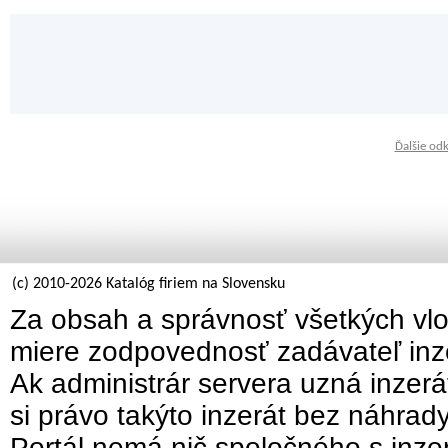
Ďalšie od
(c) 2010-2026 Katalóg firiem na Slovensku
Za obsah a správnosť všetkých vlo
miere zodpovednosť zadávateľ inz
Ak administrár servera uzná inzer
si právo takýto inzerát bez náhrad
Portál nemá nič spoločného s inzer