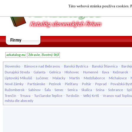
Táto webová stránka používa cookies. P
Firmy
azkatalog.eu
Zdravie, životný štýl
-
-
-
-
Slovensko
Bánovce nad Bebravou
Banská Bystrica
Banská Štiavnica
Bardej
-
-
-
-
-
-
-
Dunajská Streda
Galanta
Gelnica
Hlohovec
Humenné
Ilava
Kežmarok
-
-
-
-
-
-
Liptovský Mikuláš
Lučenec
Malacky
Martin
Medzilaborce
Michalovce
-
-
-
-
-
-
Nové Zámky
Partizánske
Pezinok
Piešťany
Poltár
Poprad
Považská Byst
-
-
-
-
-
-
-
-
Ružomberok
Sabinov
Šaľa
Senec
Senica
Skalica
Snina
Sobrance
Spi
-
-
-
-
-
Trenčín
Trnava
Turčianske Teplice
Tvrdošín
Veľký Krtíš
Vranov nad Topľo
města dle abecedy