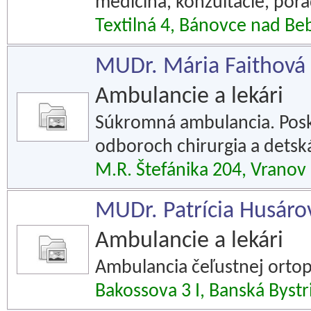
medicína, konzultácie, por
Textilná 4, Bánovce nad Be
MUDr. Mária Faithová 
Ambulancie a lekári
Súkromná ambulancia. Posky
odboroch chirurgia a detská
M.R. Štefánika 204, Vranov
MUDr. Patrícia Husáro
Ambulancie a lekári
Ambulancia čeľustnej ortop
Bakossova 3 I, Banská Bystr