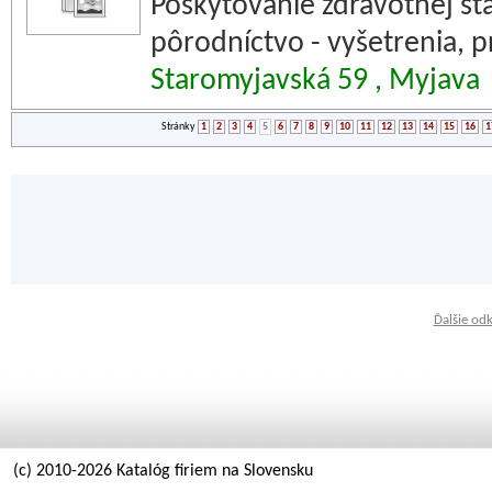
Poskytovanie zdravotnej sta
pôrodníctvo - vyšetrenia, p
Staromyjavská 59 , Myjava
Stránky
1
2
3
4
5
6
7
8
9
10
11
12
13
14
15
16
1
Ďalšie od
(c) 2010-2026 Katalóg firiem na Slovensku