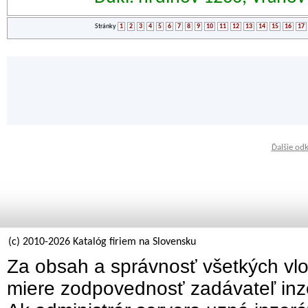
Stránky
1
2
3
4
5
6
7
8
9
10
11
12
13
14
15
16
17
Ďalšie od
(c) 2010-2026 Katalóg firiem na Slovensku
Za obsah a správnosť všetkých vlo
miere zodpovednosť zadávateľ inz