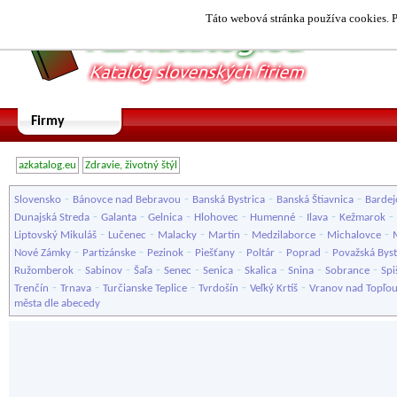
Táto webová stránka používa cookies. P
Firmy
azkatalog.eu
Zdravie, životný štýl
-
-
-
-
Slovensko
Bánovce nad Bebravou
Banská Bystrica
Banská Štiavnica
Bardej
-
-
-
-
-
-
-
Dunajská Streda
Galanta
Gelnica
Hlohovec
Humenné
Ilava
Kežmarok
-
-
-
-
-
-
Liptovský Mikuláš
Lučenec
Malacky
Martin
Medzilaborce
Michalovce
-
-
-
-
-
-
Nové Zámky
Partizánske
Pezinok
Piešťany
Poltár
Poprad
Považská Byst
-
-
-
-
-
-
-
-
Ružomberok
Sabinov
Šaľa
Senec
Senica
Skalica
Snina
Sobrance
Spi
-
-
-
-
-
Trenčín
Trnava
Turčianske Teplice
Tvrdošín
Veľký Krtíš
Vranov nad Topľo
města dle abecedy