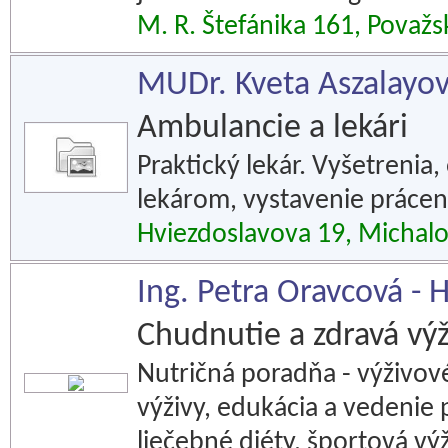
M. R. Štefánika 161, Považs
MUDr. Kveta Aszalayov
Ambulancie a lekári
Praktický lekár. Vyšetrenia
lekárom, vystavenie práce
Hviezdoslavova 19, Michal
Ing. Petra Oravcová - 
Chudnutie a zdravá výž
Nutričná poradňa - výživové
výživy, edukácia a vedenie 
liečebné diéty, športová výž