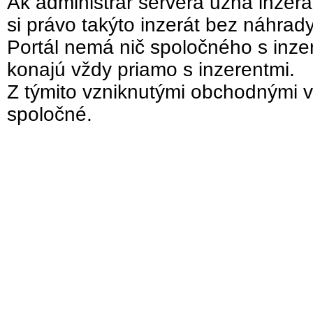
Ak administrár servera uzná inzer
si právo takýto inzerát bez náhrad
Portál nemá nič spoločného s inzer
konajú vždy priamo s inzerentmi.
Z týmito vzniknutými obchodnými v
spoločné.