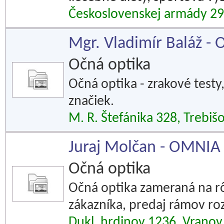
Československej armády 29
Mgr. Vladimír Baláž 
Očná optika
Očná optika - zrakové testy
značiek.
M. R. Štefánika 328, Trebiš
Juraj Molčan - OMNIA
Očná optika
Očná optika zameraná na rô
zákazníka, predaj rámov roz
Dukl. hrdinov 1236, Vranov